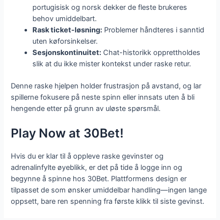
portugisisk og norsk dekker de fleste brukeres
behov umiddelbart.
Rask ticket-løsning:
Problemer håndteres i sanntid
uten køforsinkelser.
Sesjonskontinuitet:
Chat-historikk opprettholdes
slik at du ikke mister kontekst under raske retur.
Denne raske hjelpen holder frustrasjon på avstand, og lar
spillerne fokusere på neste spinn eller innsats uten å bli
hengende etter på grunn av uløste spørsmål.
Play Now at 30Bet!
Hvis du er klar til å oppleve raske gevinster og
adrenalinfylte øyeblikk, er det på tide å logge inn og
begynne å spinne hos 30Bet. Plattformens design er
tilpasset de som ønsker umiddelbar handling—ingen lange
oppsett, bare ren spenning fra første klikk til siste gevinst.