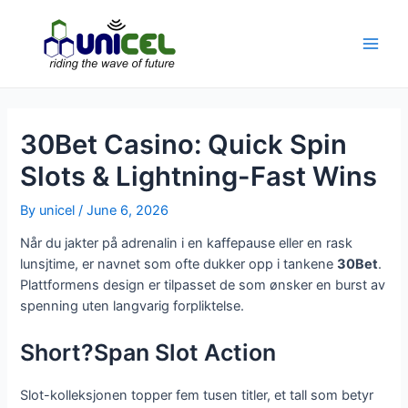
Skip
to
content
Main
Men
30Bet Casino: Quick Spin
Slots & Lightning-Fast Wins
By
unicel
/
June 6, 2026
Når du jakter på adrenalin i en kaffepause eller en rask
lunsjtime, er navnet som ofte dukker opp i tankene
30Bet
.
Plattformens design er tilpasset de som ønsker en burst av
spenning uten langvarig forpliktelse.
Short?Span Slot Action
Slot-kolleksjonen topper fem tusen titler, et tall som betyr