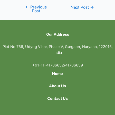
←
Previous
Post
Next Post
→
Post
navigation
Our Address
Plot No 766, Udyog Vihar, Phase V, Gurgaon, Haryana, 122016,
India
+91-11-41706652/41706659
Home
About Us
Contact Us