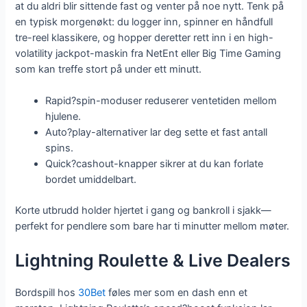
at du aldri blir sittende fast og venter på noe nytt. Tenk på
en typisk morgenøkt: du logger inn, spinner en håndfull
tre-reel klassikere, og hopper deretter rett inn i en high-
volatility jackpot-maskin fra NetEnt eller Big Time Gaming
som kan treffe stort på under ett minutt.
Rapid?spin-moduser reduserer ventetiden mellom
hjulene.
Auto?play-alternativer lar deg sette et fast antall
spins.
Quick?cashout-knapper sikrer at du kan forlate
bordet umiddelbart.
Korte utbrudd holder hjertet i gang og bankroll i sjakk—
perfekt for pendlere som bare har ti minutter mellom møter.
Lightning Roulette & Live Dealers
Bordspill hos
30Bet
føles mer som en dash enn et