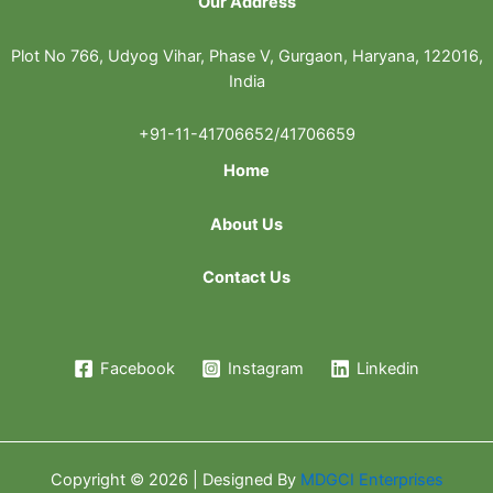
Our Address
Plot No 766, Udyog Vihar, Phase V, Gurgaon, Haryana, 122016,
India
+91-11-41706652/41706659
Home
About Us
Contact Us
Facebook
Instagram
Linkedin
Copyright © 2026 | Designed By
MDGCI Enterprises