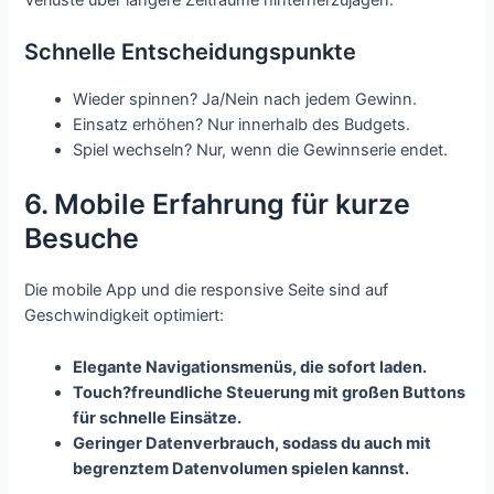
Verluste über längere Zeiträume hinterherzujagen.
Schnelle Entscheidungspunkte
Wieder spinnen? Ja/Nein nach jedem Gewinn.
Einsatz erhöhen? Nur innerhalb des Budgets.
Spiel wechseln? Nur, wenn die Gewinnserie endet.
6. Mobile Erfahrung für kurze
Besuche
Die mobile App und die responsive Seite sind auf
Geschwindigkeit optimiert:
Elegante Navigationsmenüs, die sofort laden.
Touch?freundliche Steuerung mit großen Buttons
für schnelle Einsätze.
Geringer Datenverbrauch, sodass du auch mit
begrenztem Datenvolumen spielen kannst.