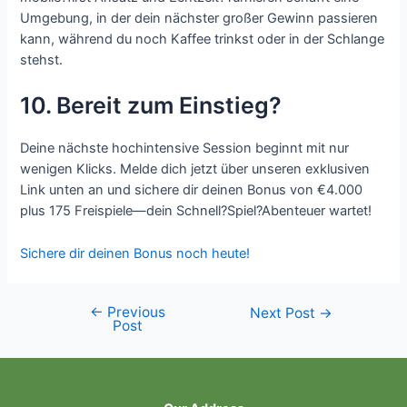
Umgebung, in der dein nächster großer Gewinn passieren
kann, während du noch Kaffee trinkst oder in der Schlange
stehst.
10. Bereit zum Einstieg?
Deine nächste hochintensive Session beginnt mit nur
wenigen Klicks. Melde dich jetzt über unseren exklusiven
Link unten an und sichere dir deinen Bonus von €4.000
plus 175 Freispiele—dein Schnell?Spiel?Abenteuer wartet!
Sichere dir deinen Bonus noch heute!
←
Previous
Post
Next Post
→
Post
navigation