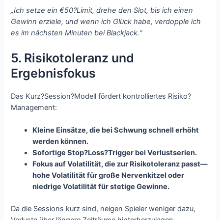
„Ich setze ein €50?Limit, drehe den Slot, bis ich einen
Gewinn erziele, und wenn ich Glück habe, verdopple ich
es im nächsten Minuten bei Blackjack.“
5. Risikotoleranz und
Ergebnisfokus
Das Kurz?Session?Modell fördert kontrolliertes Risiko?
Management:
Kleine Einsätze, die bei Schwung schnell erhöht
werden können.
Sofortige Stop?Loss?Trigger bei Verlustserien.
Fokus auf Volatilität, die zur Risikotoleranz passt—
hohe Volatilität für große Nervenkitzel oder
niedrige Volatilität für stetige Gewinne.
Da die Sessions kurz sind, neigen Spieler weniger dazu,