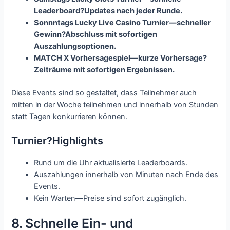
Leaderboard?Updates nach jeder Runde.
Sonnntags Lucky Live Casino Turnier—schneller
Gewinn?Abschluss mit sofortigen
Auszahlungsoptionen.
MATCH X Vorhersagespiel—kurze Vorhersage?
Zeiträume mit sofortigen Ergebnissen.
Diese Events sind so gestaltet, dass Teilnehmer auch
mitten in der Woche teilnehmen und innerhalb von Stunden
statt Tagen konkurrieren können.
Turnier?Highlights
Rund um die Uhr aktualisierte Leaderboards.
Auszahlungen innerhalb von Minuten nach Ende des
Events.
Kein Warten—Preise sind sofort zugänglich.
8. Schnelle Ein- und