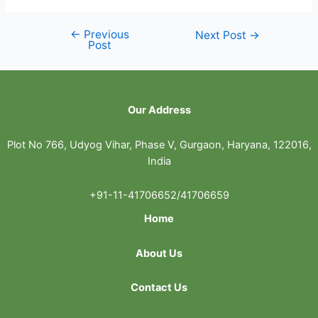
←
Previous
Post
Next Post
→
Post
navigation
Our Address
Plot No 766, Udyog Vihar, Phase V, Gurgaon, Haryana, 122016,
India
+91-11-41706652/41706659
Home
About Us
Contact Us