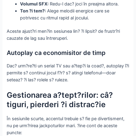
Volumul SFX:
Redu-l dac? joci în preajma altora.
Ton ?i tem?:
Alege melodii energice care se
potrivesc cu ritmul rapid al jocului.
Aceste ajust?ri men?in sesiunea lin? ?i lipsit? de frustr?ri
cauzate de lag sau întreruperi.
Autoplay ca economisitor de timp
Dac? urm?re?ti un serial TV sau a?tep?i la coad?, autoplay î?i
permite s? continui jocul f?r? s? atingi telefonul—doar
seteaz? ?i las? rolele s? ruleze.
Gestionarea a?tept?rilor: câ?
tiguri, pierderi ?i distrac?ie
În sesiunile scurte, accentul trebuie s? fie pe divertisment,
nu pe urm?rirea jackpoturilor mari. ?ine cont de aceste
puncte: