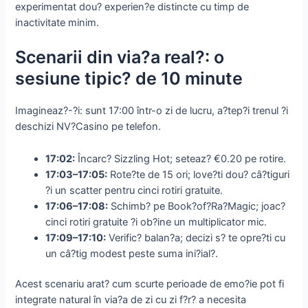
experimentat dou? experien?e distincte cu timp de
inactivitate minim.
Scenarii din via?a real?: o
sesiune tipic? de 10 minute
Imagineaz?-?i: sunt 17:00 într-o zi de lucru, a?tep?i trenul ?i
deschizi NV?Casino pe telefon.
17:02:
Încarc? Sizzling Hot; seteaz? €0.20 pe rotire.
17:03–17:05:
Rote?te de 15 ori; love?ti dou? câ?tiguri
?i un scatter pentru cinci rotiri gratuite.
17:06–17:08:
Schimb? pe Book?of?Ra?Magic; joac?
cinci rotiri gratuite ?i ob?ine un multiplicator mic.
17:09–17:10:
Verific? balan?a; decizi s? te opre?ti cu
un câ?tig modest peste suma ini?ial?.
Acest scenariu arat? cum scurte perioade de emo?ie pot fi
integrate natural în via?a de zi cu zi f?r? a necesita