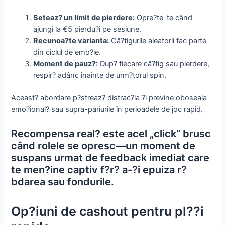
Seteaz? un limit de pierdere:
Opre?te-te când
ajungi la €5 pierdu?i pe sesiune.
Recunoa?te varianta:
Câ?tigurile aleatorii fac parte
din ciclul de emo?ie.
Moment de pauz?:
Dup? fiecare câ?tig sau pierdere,
respir? adânc înainte de urm?torul spin.
Aceast? abordare p?streaz? distrac?ia ?i previne oboseala
emo?ional? sau supra-pariurile în perioadele de joc rapid.
Recompensa real? este acel „click” brusc
când rolele se opresc—un moment de
suspans urmat de feedback imediat care
te men?ine captiv f?r? a-?i epuiza r?
bdarea sau fondurile.
Op?iuni de cashout pentru pl??i