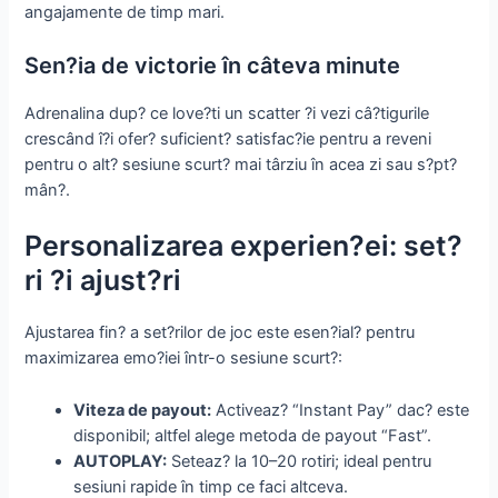
angajamente de timp mari.
Sen?ia de victorie în câteva minute
Adrenalina dup? ce love?ti un scatter ?i vezi câ?tigurile
crescând î?i ofer? suficient? satisfac?ie pentru a reveni
pentru o alt? sesiune scurt? mai târziu în acea zi sau s?pt?
mân?.
Personalizarea experien?ei: set?
ri ?i ajust?ri
Ajustarea fin? a set?rilor de joc este esen?ial? pentru
maximizarea emo?iei într-o sesiune scurt?:
Viteza de payout:
Activeaz? “Instant Pay” dac? este
disponibil; altfel alege metoda de payout “Fast”.
AUTOPLAY:
Seteaz? la 10–20 rotiri; ideal pentru
sesiuni rapide în timp ce faci altceva.