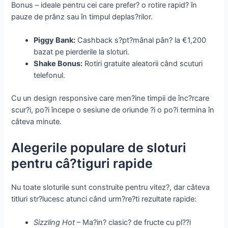
Bonus – ideale pentru cei care prefer? o rotire rapid? în
pauze de prânz sau în timpul deplas?rilor.
Piggy Bank:
Cashback s?pt?mânal pân? la €1,200
bazat pe pierderile la sloturi.
Shake Bonus:
Rotiri gratuite aleatorii când scuturi
telefonul.
Cu un design responsive care men?ine timpii de înc?rcare
scur?i, po?i începe o sesiune de oriunde ?i o po?i termina în
câteva minute.
Alegerile populare de sloturi
pentru câ?tiguri rapide
Nu toate sloturile sunt construite pentru vitez?, dar câteva
titluri str?lucesc atunci când urm?re?ti rezultate rapide:
Sizzling Hot
– Ma?in? clasic? de fructe cu pl??i