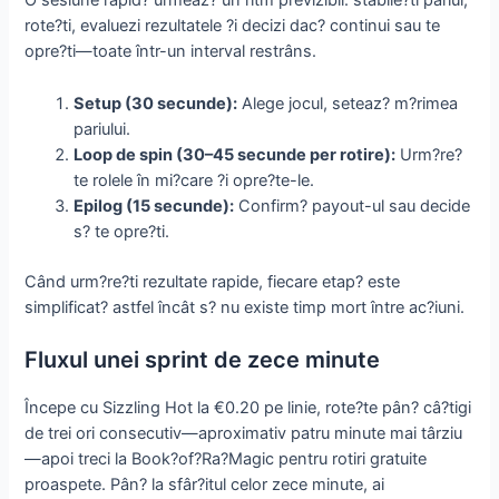
O sesiune rapid? urmeaz? un ritm previzibil: stabile?ti pariul,
rote?ti, evaluezi rezultatele ?i decizi dac? continui sau te
opre?ti—toate într-un interval restrâns.
Setup (30 secunde):
Alege jocul, seteaz? m?rimea
pariului.
Loop de spin (30–45 secunde per rotire):
Urm?re?
te rolele în mi?care ?i opre?te-le.
Epilog (15 secunde):
Confirm? payout-ul sau decide
s? te opre?ti.
Când urm?re?ti rezultate rapide, fiecare etap? este
simplificat? astfel încât s? nu existe timp mort între ac?iuni.
Fluxul unei sprint de zece minute
Începe cu Sizzling Hot la €0.20 pe linie, rote?te pân? câ?tigi
de trei ori consecutiv—aproximativ patru minute mai târziu
—apoi treci la Book?of?Ra?Magic pentru rotiri gratuite
proaspete. Pân? la sfâr?itul celor zece minute, ai