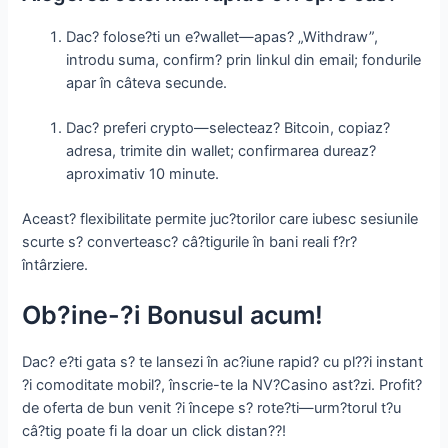
Dac? folose?ti un e?wallet—apas? „Withdraw”,
introdu suma, confirm? prin linkul din email; fondurile
apar în câteva secunde.
Dac? preferi crypto—selecteaz? Bitcoin, copiaz?
adresa, trimite din wallet; confirmarea dureaz?
aproximativ 10 minute.
Aceast? flexibilitate permite juc?torilor care iubesc sesiunile
scurte s? converteasc? câ?tigurile în bani reali f?r?
întârziere.
Ob?ine-?i Bonusul acum!
Dac? e?ti gata s? te lansezi în ac?iune rapid? cu pl??i instant
?i comoditate mobil?, înscrie-te la NV?Casino ast?zi. Profit?
de oferta de bun venit ?i începe s? rote?ti—urm?torul t?u
câ?tig poate fi la doar un click distan??!