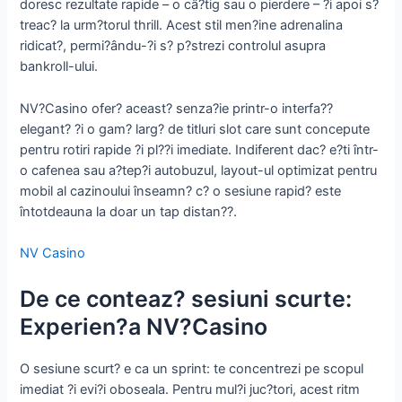
doresc rezultate rapide – o câ?tig sau o pierdere – ?i apoi s?
treac? la urm?torul thrill. Acest stil men?ine adrenalina
ridicat?, permi?ându-?i s? p?strezi controlul asupra
bankroll-ului.
NV?Casino ofer? aceast? senza?ie printr-o interfa??
elegant? ?i o gam? larg? de titluri slot care sunt concepute
pentru rotiri rapide ?i pl??i imediate. Indiferent dac? e?ti într-
o cafenea sau a?tep?i autobuzul, layout-ul optimizat pentru
mobil al cazinoului înseamn? c? o sesiune rapid? este
întotdeauna la doar un tap distan??.
NV Casino
De ce conteaz? sesiuni scurte:
Experien?a NV?Casino
O sesiune scurt? e ca un sprint: te concentrezi pe scopul
imediat ?i evi?i oboseala. Pentru mul?i juc?tori, acest ritm