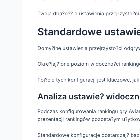
Twoja dba?o?? o ustawienia przejrzysto?
Standardowe ustawie
Domy?lne ustawienia przejrzysto?ci odgry
Okre?laj? one poziom widoczno?ci rankingó
Poj?cie tych konfiguracji jest kluczowe, j
Analiza ustawie? widoczn
Podczas konfigurowania rankingu gry Aviam
prezentacji rankingów pozosta?ym u?ytko
Standardowe konfiguracje dostarczaj? baz? 