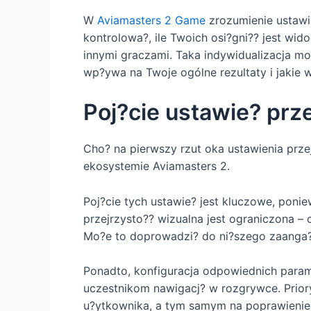
W
Aviamasters 2 Game
zrozumienie ustawie
kontrolowa?, ile Twoich osi?gni?? jest wid
innymi graczami. Taka indywidualizacja mo
wp?ywa na Twoje ogólne rezultaty i jakie
Poj?cie ustawie? prze
Cho? na pierwszy rzut oka ustawienia prze
ekosystemie Aviamasters 2.
Poj?cie tych ustawie? jest kluczowe, poni
przejrzysto?? wizualna jest ograniczona –
Mo?e to doprowadzi? do ni?szego zaanga?
Ponadto, konfiguracja odpowiednich parame
uczestnikom nawigacj? w rozgrywce. Prior
u?ytkownika, a tym samym na poprawienie s