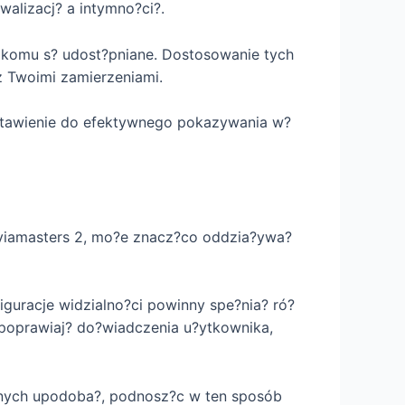
walizacj? a intymno?ci?.
i komu s? udost?pniane. Dostosowanie tych
z Twoimi zamierzeniami.
astawienie do efektywnego pokazywania w?
 Aviamasters 2, mo?e znacz?co oddzia?ywa?
iguracje widzialno?ci powinny spe?nia? ró?
 poprawiaj? do?wiadczenia u?ytkownika,
snych upodoba?, podnosz?c w ten sposób