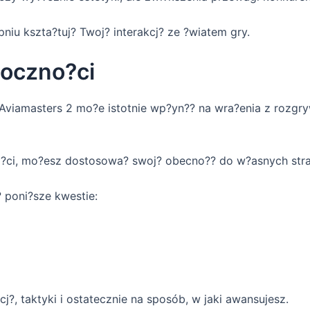
niu kszta?tuj? Twoj? interakcj? ze ?wiatem gry.
oczno?ci
viamasters 2 mo?e istotnie wp?yn?? na wra?enia z rozgryw
?ci, mo?esz dostosowa? swoj? obecno?? do w?asnych strat
poni?sze kwestie:
, taktyki i ostatecznie na sposób, w jaki awansujesz.