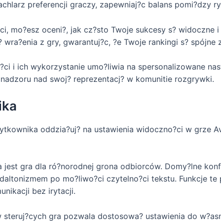
chlarz preferencji graczy, zapewniaj?c balans pomi?dzy ry
ci, mo?esz oceni?, jak cz?sto Twoje sukcesy s? widoczne 
wra?enia z gry, gwarantuj?c, ?e Twoje rankingi s? spójne 
o?ci i ich wykorzystanie umo?liwia na spersonalizowane n
 nadzoru nad swoj? reprezentacj? w komunitie rozgrywki.
ika
 u?ytkownika oddzia?uj? na ustawienia widoczno?ci w grze
a jest gra dla ró?norodnej grona odbiorców. Domy?lne konf
daltonizmem po mo?liwo?ci czytelno?ci tekstu. Funkcje te
ikacji bez irytacji.
w steruj?cych gra pozwala dostosowa? ustawienia do w?a