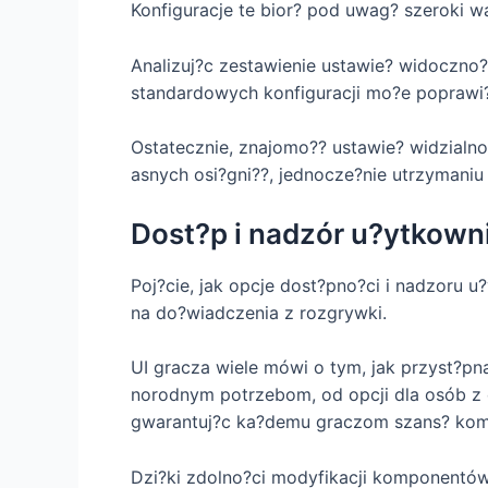
Konfiguracje te bior? pod uwag? szeroki wa
Analizuj?c zestawienie ustawie? widoczno?
standardowych konfiguracji mo?e poprawi? 
Ostatecznie, znajomo?? ustawie? widzialn
asnych osi?gni??, jednocze?nie utrzymaniu
Dost?p i nadzór u?ytkown
Poj?cie, jak opcje dost?pno?ci i nadzoru
na do?wiadczenia z rozgrywki.
UI gracza wiele mówi o tym, jak przyst?pn
norodnym potrzebom, od opcji dla osób z 
gwarantuj?c ka?demu graczom szans? komun
Dzi?ki zdolno?ci modyfikacji komponentó