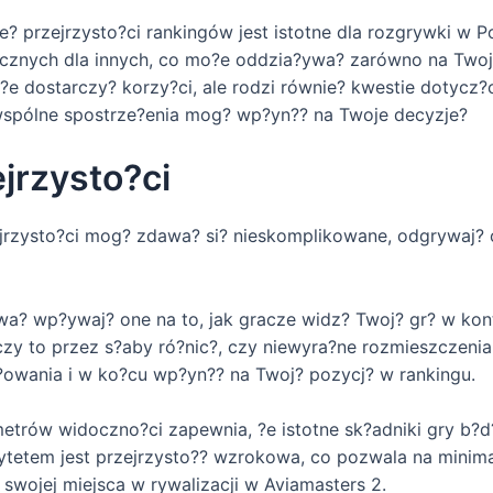
? przejrzysto?ci rankingów jest istotne dla rozgrywki w Po
ocznych dla innych, co mo?e oddzia?ywa? zarówno na Twoj? 
?e dostarczy? korzy?ci, ale rodzi równie? kwestie dotycz?
 wspólne spostrze?enia mog? wp?yn?? na Twoje decyzje?
jrzysto?ci
jrzysto?ci mog? zdawa? si? nieskomplikowane, odgrywaj? o
ewa? wp?ywaj? one na to, jak gracze widz? Twoj? gr? w kont
 czy to przez s?aby ró?nic?, czy niewyra?ne rozmieszczeni
owania i w ko?cu wp?yn?? na Twoj? pozycj? w rankingu.
trów widoczno?ci zapewnia, ?e istotne sk?adniki gry b?d?
ytetem jest przejrzysto?? wzrokowa, co pozwala na minima
wojej miejsca w rywalizacji w Aviamasters 2.