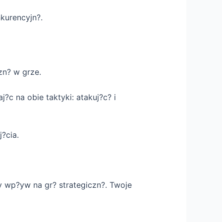
kurencyjn?.
zn? w grze.
 na obie taktyki: atakuj?c? i
?cia.
y wp?yw na gr? strategiczn?. Twoje