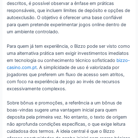
descritos, é possível observar a ênfase em práticas
responsáveis, que incluem limites de depósito e opções de
autoexclusão. O objetivo é oferecer uma base confiável
para quem pretende experimentar jogos online dentro de
um ambiente controlado.
Para quem já tem experiência, o Bizzo pode ser visto como
uma alternativa prática sem exigir investimentos imediatos
em tecnologia ou conhecimento técnico sofisticado
bizzo-
casino.com.pt
. A simplicidade de uso é valorizada por
jogadores que preferem um fluxo de acesso sem atritos,
com foco na experiência de jogo ao invés de recursos
excessivamente complexos.
Sobre bônus e promoções, a referência a um bônus de
boas-vindas sugere uma vantagem inicial para quem
deposita pela primeira vez. No entanto, o texto de origem
não aprofunda condições específicas, o que exige leitura
cuidadosa dos termos. A ideia central é que o Bizzo