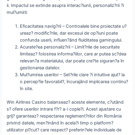
ii. Impactul se extinde asupra interac?iunii, personaliz?rii ?i
mul?umirii:
Eficacitatea navig?rii – Controalele bine proiectate u?
ureaz? modific?rile, dar excesul de op?iuni poate
confunda userii, influen?ând fluiditatea gamingului.
Acurate?ea personaliz?rii – Limit?rile de securitate
limiteaz? folosirea informa?iilor, care ar putea sc?dea
relevan?a materialului, dar poate cre?te siguran?a în
gestionarea datelor.
Mul?umirea userilor – Set?rile clare ?i intuitive ajut? la
o percep?ie favorabil?, încurajând implicarea continu?
în site.
Win Airlines Casino balanseaz? aceste elemente, c?utând
s? ofere userilor intrare f?r? a-i cople?i. Acest ajustare cu
grij? garanteaz? respectarea reglement?rilor din România
privind datele, men?inând în acela?i timp o platform?
utilizator pl?cut? care respect? preferin?ele individuale de