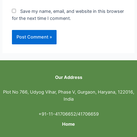
Save my name, email, and website in this browser
for the next time I comment.
Our Address
Plot No 766, Udyog Vihar, Phase V, Gurgaon, Haryana, 122016,
India
+91-11-41706652/41706659
Home