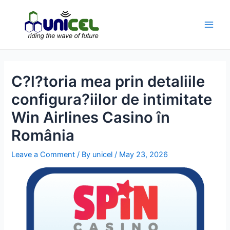
Skip
to
content
Main
Men
C?l?toria mea prin detaliile
configura?iilor de intimitate
Win Airlines Casino în
România
Leave a Comment
/ By
unicel
/
May 23, 2026