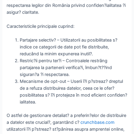
respectarea legilor din România privind confiden?ialitatea ?i
asigur? claritate.
Caracteristicile principale cuprind:
Partajare selectiv? – Utilizatorii au posibilitatea s?
indice ce categorii de date pot fie distribuite,
reducând la minim expunerea inutil?.
Restric?ii pentru ter?i – Controalele restrâng
partajarea la partenerii verifica?i, îmbun?t??ind
siguran?a ?i respectarea.
Mecanisme de opt-out – Userii î?i p?streaz? dreptul
de a refuza distribuirea datelor, ceea ce le ofer?
posibilitatea s? î?i protejeze în mod eficient confiden?
ialitatea.
O astfel de gestionare detaliat? a preferin?elor de distribuire
a datelor este crucial?, garantând c?
crunchbase.com
utilizatorii î?i p?streaz? st?pânirea asupra amprentei online,