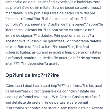
categoriile de date, balansând experien?ele individualizate
cu preferin?ele de intimitate. Sala de jocuri se conformeaz?
mandatele GDPR prin asigurarea de detalii clare despre
folosirea informa?iilor ?i u?urarea schimb?rilor f?r?
complica?ii suplimentare. O astfel de transparen?? spore?te
încrederea utilizatorilor ?i se potrive?te cu normele na?
ionale de siguran?? a datelor. Prin gestionarea activ? a
acestor m?suri, clien?ii se garanteaz? c? colectarea datelor
se men?ine restrâns? la func?iile esen?iale, limitând
vulnerabilitatea, asigurând în acela?i timp opera?ionalitatea
platformei, aratând un dedica?ie puternic fa?? de ap?rarea
intimit??ii ?i independen?a userilor.
Op?iuni de împ?rt??ire
Când userii decid cum sunt împ?rt??ite informa?iile lor, ace?
tia influen?eaz? direct grani?ele de confiden?ialitate din
cadrul platformei cazinoului. Win Airlines Casino ofer? op?
iuni detaliate de preferin?e de partajare care permit
utilizatorilor s? controleze strict diseminarea datelor. Aceste