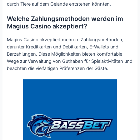
durch Tiere auf dem Gelände entstehen könnten.
Welche Zahlungsmethoden werden im
Magius Casino akzeptiert?
Magius Casino akzeptiert mehrere Zahlungsmethoden,
darunter Kreditkarten und Debitkarten, E-Wallets und
Barzahlungen. Diese Möglichkeiten bieten komfortable
Wege zur Verwaltung von Guthaben für Spielaktivitäten und
beachten die vielfältigen Präferenzen der Gäste.