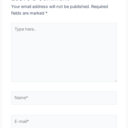
Your email address will not be published.
Required
fields are marked
*
Type
here..
Name*
E-
mail*