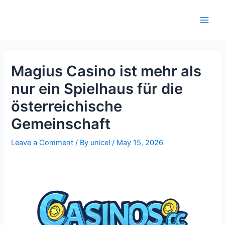
Skip
to
Main
content
Men
Magius Casino ist mehr als
nur ein Spielhaus für die
österreichische
Gemeinschaft
Leave a Comment
/ By
unicel
/
May 15, 2026