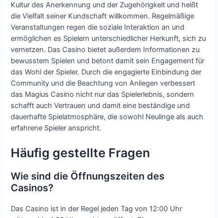
Kultur des Anerkennung und der Zugehörigkeit und heißt
die Vielfalt seiner Kundschaft willkommen. Regelmäßige
Veranstaltungen regen die soziale Interaktion an und
ermöglichen es Spielern unterschiedlicher Herkunft, sich zu
vernetzen. Das Casino bietet außerdem Informationen zu
bewusstem Spielen und betont damit sein Engagement für
das Wohl der Spieler. Durch die engagierte Einbindung der
Community und die Beachtung von Anliegen verbessert
das Magius Casino nicht nur das Spielerlebnis, sondern
schafft auch Vertrauen und damit eine beständige und
dauerhafte Spielatmosphäre, die sowohl Neulinge als auch
erfahrene Spieler anspricht.
Häufig gestellte Fragen
Wie sind die Öffnungszeiten des
Casinos?
Das Casino ist in der Regel jeden Tag von 12:00 Uhr