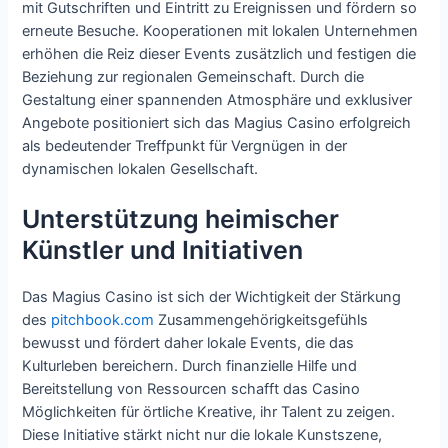
mit Gutschriften und Eintritt zu Ereignissen und fördern so
erneute Besuche. Kooperationen mit lokalen Unternehmen
erhöhen die Reiz dieser Events zusätzlich und festigen die
Beziehung zur regionalen Gemeinschaft. Durch die
Gestaltung einer spannenden Atmosphäre und exklusiver
Angebote positioniert sich das Magius Casino erfolgreich
als bedeutender Treffpunkt für Vergnügen in der
dynamischen lokalen Gesellschaft.
Unterstützung heimischer
Künstler und Initiativen
Das Magius Casino ist sich der Wichtigkeit der Stärkung
des
pitchbook.com
Zusammengehörigkeitsgefühls
bewusst und fördert daher lokale Events, die das
Kulturleben bereichern. Durch finanzielle Hilfe und
Bereitstellung von Ressourcen schafft das Casino
Möglichkeiten für örtliche Kreative, ihr Talent zu zeigen.
Diese Initiative stärkt nicht nur die lokale Kunstszene,