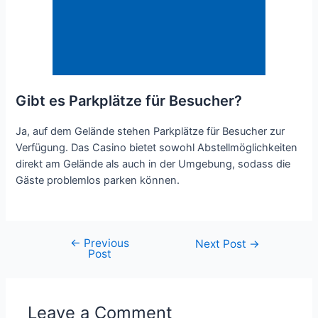
Gibt es Parkplätze für Besucher?
Ja, auf dem Gelände stehen Parkplätze für Besucher zur
Verfügung. Das Casino bietet sowohl Abstellmöglichkeiten
direkt am Gelände als auch in der Umgebung, sodass die
Gäste problemlos parken können.
←
Previous
Post
Next Post
→
Post
navigation
Leave a Comment