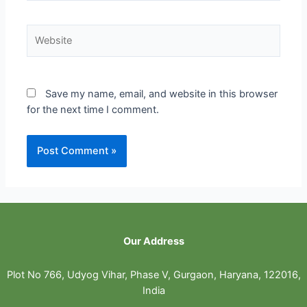
Website
Save my name, email, and website in this browser
for the next time I comment.
Our Address
Plot No 766, Udyog Vihar, Phase V, Gurgaon, Haryana, 122016,
India