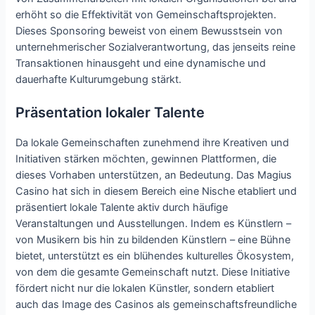
erhöht so die Effektivität von Gemeinschaftsprojekten.
Dieses Sponsoring beweist von einem Bewusstsein von
unternehmerischer Sozialverantwortung, das jenseits reine
Transaktionen hinausgeht und eine dynamische und
dauerhafte Kulturumgebung stärkt.
Präsentation lokaler Talente
Da lokale Gemeinschaften zunehmend ihre Kreativen und
Initiativen stärken möchten, gewinnen Plattformen, die
dieses Vorhaben unterstützen, an Bedeutung. Das Magius
Casino hat sich in diesem Bereich eine Nische etabliert und
präsentiert lokale Talente aktiv durch häufige
Veranstaltungen und Ausstellungen. Indem es Künstlern –
von Musikern bis hin zu bildenden Künstlern – eine Bühne
bietet, unterstützt es ein blühendes kulturelles Ökosystem,
von dem die gesamte Gemeinschaft nutzt. Diese Initiative
fördert nicht nur die lokalen Künstler, sondern etabliert
auch das Image des Casinos als gemeinschaftsfreundliche