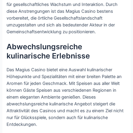
für gesellschaftliches Wachstum und Interaktion. Durch
diese Anstrengungen ist das Magius Casino bestens
vorbereitet, die örtliche Gesellschaftslandschaft
umzugestalten und sich als bedeutender Akteur in der
Gemeinschaftsentwicklung zu positionieren.
Abwechslungsreiche
kulinarische Erlebnisse
Das Magius Casino bietet eine Auswahl kulinarischer
Höhepunkte und Spezialitäten mit einer breiten Palette an
Aromen für jeden Geschmack. Mit Speisen aus aller Welt
können Gäste Speisen aus verschiedenen Regionen in
einem eleganten Ambiente genießen. Dieses
abwechslungsreiche kulinarische Angebot steigert die
Attraktivität des Casinos und macht es zu einem Ziel nicht
nur für Glücksspiele, sondern auch für kulinarische
Entdeckungen.