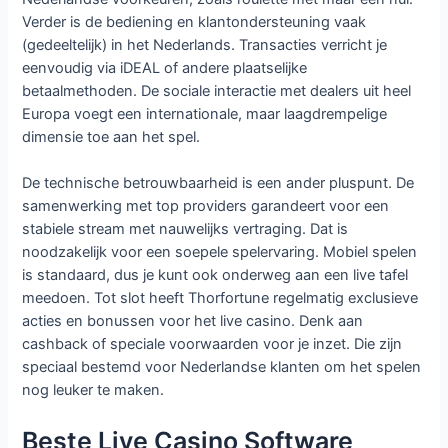
Verder is de bediening en klantondersteuning vaak
(gedeeltelijk) in het Nederlands. Transacties verricht je
eenvoudig via iDEAL of andere plaatselijke
betaalmethoden. De sociale interactie met dealers uit heel
Europa voegt een internationale, maar laagdrempelige
dimensie toe aan het spel.
De technische betrouwbaarheid is een ander pluspunt. De
samenwerking met top providers garandeert voor een
stabiele stream met nauwelijks vertraging. Dat is
noodzakelijk voor een soepele spelervaring. Mobiel spelen
is standaard, dus je kunt ook onderweg aan een live tafel
meedoen. Tot slot heeft Thorfortune regelmatig exclusieve
acties en bonussen voor het live casino. Denk aan
cashback of speciale voorwaarden voor je inzet. Die zijn
speciaal bestemd voor Nederlandse klanten om het spelen
nog leuker te maken.
Beste Live Casino Software