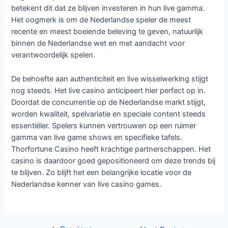
betekent dit dat ze blijven investeren in hun live gamma.
Het oogmerk is om de Nederlandse speler de meest
recente en meest boeiende beleving te geven, natuurlijk
binnen de Nederlandse wet en met aandacht voor
verantwoordelijk spelen.
De behoefte aan authenticiteit en live wisselwerking stijgt
nog steeds. Het live casino anticipeert hier perfect op in.
Doordat de concurrentie op de Nederlandse markt stijgt,
worden kwaliteit, spelvariatie en speciale content steeds
essentiëler. Spelers kunnen vertrouwen op een ruimer
gamma van live game shows en specifieke tafels.
Thorfortune Casino heeft krachtige partnerschappen. Het
casino is daardoor goed gepositioneerd om deze trends bij
te blijven. Zo blijft het een belangrijke locatie voor de
Nederlandse kenner van live casino games.