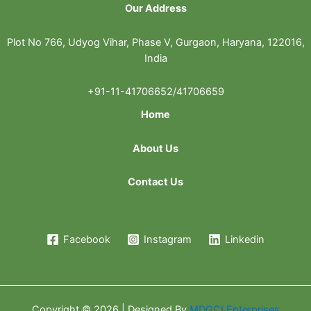
Our Address
Plot No 766, Udyog Vihar, Phase V, Gurgaon, Haryana, 122016,
India
+91-11-41706652/41706659
Home
About Us
Contact Us
Facebook
Instagram
Linkedin
Copyright © 2026 | Designed By
MDGCI Enterprises