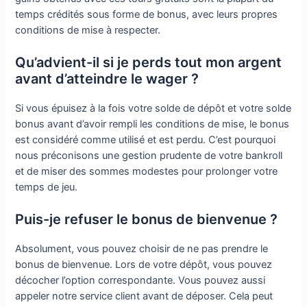
temps crédités sous forme de bonus, avec leurs propres
conditions de mise à respecter.
Qu’advient-il si je perds tout mon argent
avant d’atteindre le wager ?
Si vous épuisez à la fois votre solde de dépôt et votre solde
bonus avant d’avoir rempli les conditions de mise, le bonus
est considéré comme utilisé et est perdu. C’est pourquoi
nous préconisons une gestion prudente de votre bankroll
et de miser des sommes modestes pour prolonger votre
temps de jeu.
Puis-je refuser le bonus de bienvenue ?
Absolument, vous pouvez choisir de ne pas prendre le
bonus de bienvenue. Lors de votre dépôt, vous pouvez
décocher l’option correspondante. Vous pouvez aussi
appeler notre service client avant de déposer. Cela peut