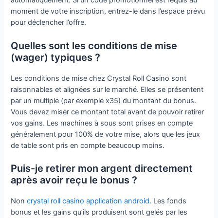
automatiquement. Si un code promotionnel est requis au
moment de votre inscription, entrez-le dans l’espace prévu
pour déclencher l’offre.
Quelles sont les conditions de mise
(wager) typiques ?
Les conditions de mise chez Crystal Roll Casino sont
raisonnables et alignées sur le marché. Elles se présentent
par un multiple (par exemple x35) du montant du bonus.
Vous devez miser ce montant total avant de pouvoir retirer
vos gains. Les machines à sous sont prises en compte
généralement pour 100% de votre mise, alors que les jeux
de table sont pris en compte beaucoup moins.
Puis-je retirer mon argent directement
après avoir reçu le bonus ?
Non
crystal roll casino application android
. Les fonds
bonus et les gains qu’ils produisent sont gelés par les