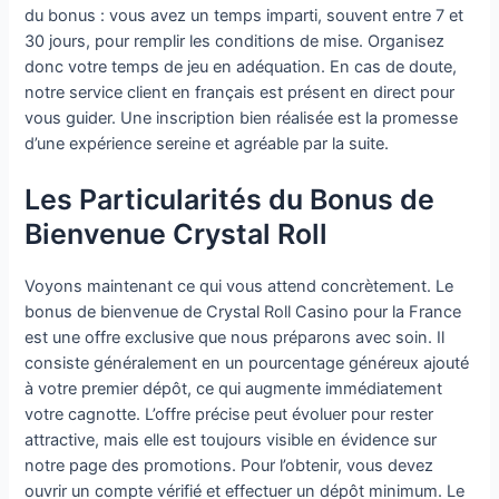
du bonus : vous avez un temps imparti, souvent entre 7 et
30 jours, pour remplir les conditions de mise. Organisez
donc votre temps de jeu en adéquation. En cas de doute,
notre service client en français est présent en direct pour
vous guider. Une inscription bien réalisée est la promesse
d’une expérience sereine et agréable par la suite.
Les Particularités du Bonus de
Bienvenue Crystal Roll
Voyons maintenant ce qui vous attend concrètement. Le
bonus de bienvenue de Crystal Roll Casino pour la France
est une offre exclusive que nous préparons avec soin. Il
consiste généralement en un pourcentage généreux ajouté
à votre premier dépôt, ce qui augmente immédiatement
votre cagnotte. L’offre précise peut évoluer pour rester
attractive, mais elle est toujours visible en évidence sur
notre page des promotions. Pour l’obtenir, vous devez
ouvrir un compte vérifié et effectuer un dépôt minimum. Le