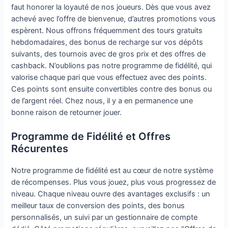
faut honorer la loyauté de nos joueurs. Dès que vous avez
achevé avec l’offre de bienvenue, d’autres promotions vous
espèrent. Nous offrons fréquemment des tours gratuits
hebdomadaires, des bonus de recharge sur vos dépôts
suivants, des tournois avec de gros prix et des offres de
cashback. N’oublions pas notre programme de fidélité, qui
valorise chaque pari que vous effectuez avec des points.
Ces points sont ensuite convertibles contre des bonus ou
de l’argent réel. Chez nous, il y a en permanence une
bonne raison de retourner jouer.
Programme de Fidélité et Offres
Récurentes
Notre programme de fidélité est au cœur de notre système
de récompenses. Plus vous jouez, plus vous progressez de
niveau. Chaque niveau ouvre des avantages exclusifs : un
meilleur taux de conversion des points, des bonus
personnalisés, un suivi par un gestionnaire de compte