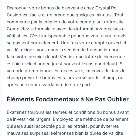
Décrocher votre bonus de bienvenue chez Crystal Roll
Casino est facile et ne prend que quelques minutes. Tout
commence par la création de votre compte sur notre site.
Complétez le formulaire avec des informations précises et
vérifiables. C’est indispensable pour que vos futurs retraits
se passent correctement. Une fois votre compte ouvert et
validé, dirigez-vous dans la section de transaction pour
faire votre premier dépôt. Vérifiez que l’offre de bienvenue
est bien sélectionnée (c’est souvent le cas par défaut). Si
un code promotionnel est nécessaire, inscrivez-le dans le
champ prévu. Le bonus est alors versé sur-le-champ, ou
après une courte validation de notre part.
Éléments Fondamentaux à Ne Pas Oublier
Examinez toujours les termes et conditions du bonus avant
de investir de l’argent. Employez une méthode de paiement
qui sera aussi acceptée pour les retraits, pour éviter les
mauvaises surprises. Mémorisez bien la durée de validité