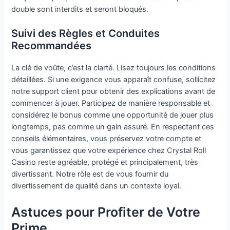
double sont interdits et seront bloqués.
Suivi des Règles et Conduites
Recommandées
La clé de voûte, c’est la clarté. Lisez toujours les conditions
détaillées. Si une exigence vous apparaît confuse, sollicitez
notre support client pour obtenir des explications avant de
commencer à jouer. Participez de manière responsable et
considérez le bonus comme une opportunité de jouer plus
longtemps, pas comme un gain assuré. En respectant ces
conseils élémentaires, vous préservez votre compte et
vous garantissez que votre expérience chez Crystal Roll
Casino reste agréable, protégé et principalement, très
divertissant. Notre rôle est de vous fournir du
divertissement de qualité dans un contexte loyal.
Astuces pour Profiter de Votre
Prime