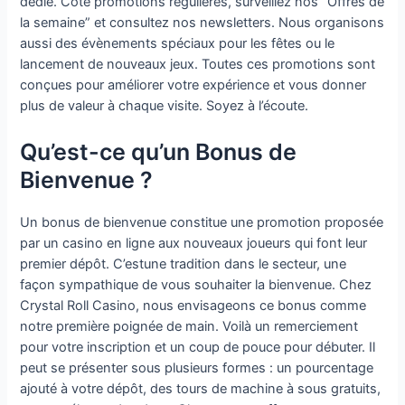
dédié. Côté promotions régulières, surveillez nos “Offres de
la semaine” et consultez nos newsletters. Nous organisons
aussi des évènements spéciaux pour les fêtes ou le
lancement de nouveaux jeux. Toutes ces promotions sont
conçues pour améliorer votre expérience et vous donner
plus de valeur à chaque visite. Soyez à l’écoute.
Qu’est-ce qu’un Bonus de
Bienvenue ?
Un bonus de bienvenue constitue une promotion proposée
par un casino en ligne aux nouveaux joueurs qui font leur
premier dépôt. C’estune tradition dans le secteur, une
façon sympathique de vous souhaiter la bienvenue. Chez
Crystal Roll Casino, nous envisageons ce bonus comme
notre première poignée de main. Voilà un remerciement
pour votre inscription et un coup de pouce pour débuter. Il
peut se présenter sous plusieurs formes : un pourcentage
ajouté à votre dépôt, des tours de machine à sous gratuits,