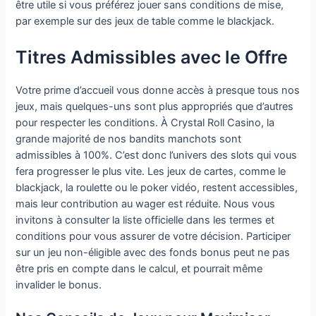
être utile si vous préférez jouer sans conditions de mise,
par exemple sur des jeux de table comme le blackjack.
Titres Admissibles avec le Offre
Votre prime d’accueil vous donne accès à presque tous nos
jeux, mais quelques-uns sont plus appropriés que d’autres
pour respecter les conditions. À Crystal Roll Casino, la
grande majorité de nos bandits manchots sont
admissibles à 100%. C’est donc l’univers des slots qui vous
fera progresser le plus vite. Les jeux de cartes, comme le
blackjack, la roulette ou le poker vidéo, restent accessibles,
mais leur contribution au wager est réduite. Nous vous
invitons à consulter la liste officielle dans les termes et
conditions pour vous assurer de votre décision. Participer
sur un jeu non-éligible avec des fonds bonus peut ne pas
être pris en compte dans le calcul, et pourrait même
invalider le bonus.