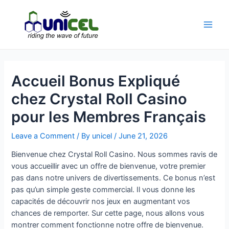
Skip
to
content
Main
Men
Accueil Bonus Expliqué
chez Crystal Roll Casino
pour les Membres Français
Leave a Comment
/ By
unicel
/
June 21, 2026
Bienvenue chez Crystal Roll Casino. Nous sommes ravis de
vous accueillir avec un offre de bienvenue, votre premier
pas dans notre univers de divertissements. Ce bonus n’est
pas qu’un simple geste commercial. Il vous donne les
capacités de découvrir nos jeux en augmentant vos
chances de remporter. Sur cette page, nous allons vous
montrer comment fonctionne notre offre de bienvenue.