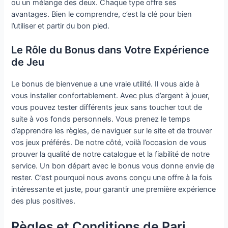
ou un mélange des deux. Chaque type offre ses
avantages. Bien le comprendre, c’est la clé pour bien
l’utiliser et partir du bon pied.
Le Rôle du Bonus dans Votre Expérience
de Jeu
Le bonus de bienvenue a une vraie utilité. Il vous aide à
vous installer confortablement. Avec plus d’argent à jouer,
vous pouvez tester différents jeux sans toucher tout de
suite à vos fonds personnels. Vous prenez le temps
d’apprendre les règles, de naviguer sur le site et de trouver
vos jeux préférés. De notre côté, voilà l’occasion de vous
prouver la qualité de notre catalogue et la fiabilité de notre
service. Un bon départ avec le bonus vous donne envie de
rester. C’est pourquoi nous avons conçu une offre à la fois
intéressante et juste, pour garantir une première expérience
des plus positives.
Règles et Conditions de Pari