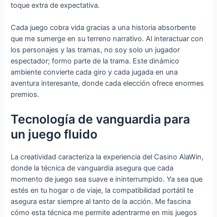
toque extra de expectativa.
Cada juego cobra vida gracias a una historia absorbente
que me sumerge en su terreno narrativo. Al interactuar con
los personajes y las tramas, no soy solo un jugador
espectador; formo parte de la trama. Este dinámico
ambiente convierte cada giro y cada jugada en una
aventura interesante, donde cada elección ofrece enormes
premios.
Tecnología de vanguardia para
un juego fluido
La creatividad caracteriza la experiencia del Casino AlaWin,
donde la técnica de vanguardia asegura que cada
momento de juego sea suave e ininterrumpido. Ya sea que
estés en tu hogar o de viaje, la compatibilidad portátil te
asegura estar siempre al tanto de la acción. Me fascina
cómo esta técnica me permite adentrarme en mis juegos