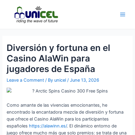
Skip
to
content
Main
Men
Diversión y fortuna en el
Casino AlaWin para
jugadores de España
Leave a Comment
/ By
unicel
/
June 13, 2026
Como amante de las vivencias emocionantes, he
encontrado la encantadora mezcla de diversión y fortuna
que ofrece el Casino AlaWin para los participantes
españoles
https://alawinn.es/
. El dinámico entorno de
juego ofrece mucho más que solo premios: se trata de una