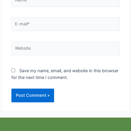
E-
mail*
Website
Save my name, email, and website in this browser
for the next time I comment.