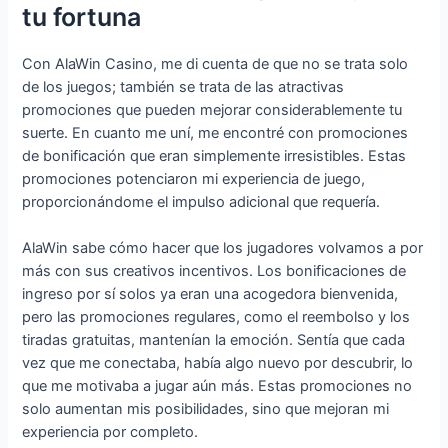
tu fortuna
Con AlaWin Casino, me di cuenta de que no se trata solo
de los juegos; también se trata de las atractivas
promociones que pueden mejorar considerablemente tu
suerte. En cuanto me uní, me encontré con promociones
de bonificación que eran simplemente irresistibles. Estas
promociones potenciaron mi experiencia de juego,
proporcionándome el impulso adicional que requería.
AlaWin sabe cómo hacer que los jugadores volvamos a por
más con sus creativos incentivos. Los bonificaciones de
ingreso por sí solos ya eran una acogedora bienvenida,
pero las promociones regulares, como el reembolso y los
tiradas gratuitas, mantenían la emoción. Sentía que cada
vez que me conectaba, había algo nuevo por descubrir, lo
que me motivaba a jugar aún más. Estas promociones no
solo aumentan mis posibilidades, sino que mejoran mi
experiencia por completo.