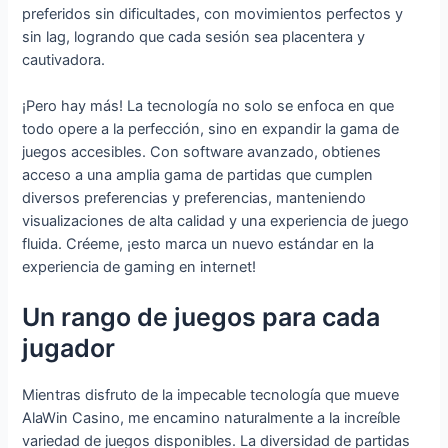
preferidos sin dificultades, con movimientos perfectos y
sin lag, logrando que cada sesión sea placentera y
cautivadora.
¡Pero hay más! La tecnología no solo se enfoca en que
todo opere a la perfección, sino en expandir la gama de
juegos accesibles. Con software avanzado, obtienes
acceso a una amplia gama de partidas que cumplen
diversos preferencias y preferencias, manteniendo
visualizaciones de alta calidad y una experiencia de juego
fluida. Créeme, ¡esto marca un nuevo estándar en la
experiencia de gaming en internet!
Un rango de juegos para cada
jugador
Mientras disfruto de la impecable tecnología que mueve
AlaWin Casino, me encamino naturalmente a la increíble
variedad de juegos disponibles. La diversidad de partidas