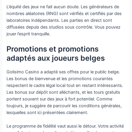
L’équité des jeux ne fait aucun doute. Les générateurs de
nombres aléatoires (RNG) sont vérifiés et certifiés par des
laboratoires indépendants. Les parties en direct sont
diffusées depuis des studios sous contrôle. Vous pouvez
jouer l’esprit tranquille.
Promotions et promotions
adaptés aux joueurs belges
Golisimo Casino a adapté ses offres pour le public belge.
Les bonus de bienvenue et les promotions courantes
respectent le cadre légal local tout en restant intéressants.
Les bonus sur dépôt sont alléchants, et les tours gratuits
portent souvent sur des jeux à fort potentiel. Comme
toujours, je suggère de parcourir les conditions générales,
lesquelles sont ici présentées clairement.
Le programme de fidélité vaut aussi le détour. Votre activité