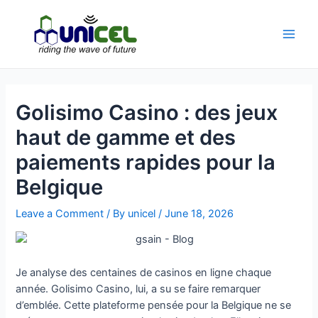
Skip
to
content
Main
Men
Golisimo Casino : des jeux
haut de gamme et des
paiements rapides pour la
Belgique
Leave a Comment
/ By
unicel
/
June 18, 2026
Je analyse des centaines de casinos en ligne chaque
année. Golisimo Casino, lui, a su se faire remarquer
d’emblée. Cette plateforme pensée pour la Belgique ne se