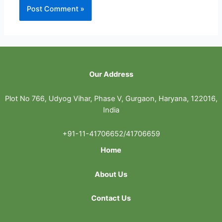
Our Address
Plot No 766, Udyog Vihar, Phase V, Gurgaon, Haryana, 122016,
India
+91-11-41706652/41706659
Home
About Us
Contact Us