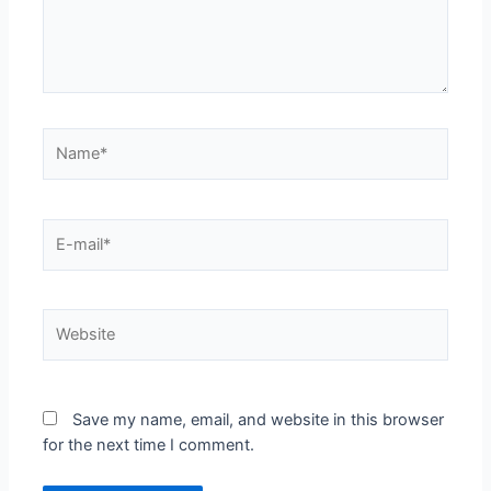
Name*
E-
mail*
Website
Save my name, email, and website in this browser
for the next time I comment.