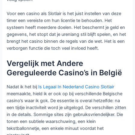
Voor een casino als Slotlair is het juist instellen van deze
timer een vereiste om hun licentie te behouden. Het
systeem heeft meerdere doelen. Het beschermt je geld en
gegevens, het stopt dat je urenlang stil blijft spelen, en het
brengt het casino binnen de regels van de wet. Het is een
verborgen functie die toch veel invloed heeft.
Vergelijk met Andere
Gereguleerde Casino’s in België
Nadat ik het bij
Is Legaal In Nederland Casino Slotlair
meemaakte, hield ik er ook op bij verschillende Belgische
casino’s waar ik gok. De essentie is overal hetzelfde: na
een tijdje inactiviteit word je uitgelogd. De verschillen zitten
in de details. Sommige sites zijn gebruiksvriendelijker. Die
tonen een subtiele waarschuwing, een klein
tekstballonnetje, een enkele minuut voordat het