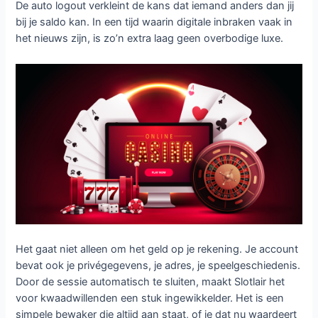
De auto logout verkleint de kans dat iemand anders dan jij
bij je saldo kan. In een tijd waarin digitale inbraken vaak in
het nieuws zijn, is zo’n extra laag geen overbodige luxe.
Het gaat niet alleen om het geld op je rekening. Je account
bevat ook je privégegevens, je adres, je speelgeschiedenis.
Door de sessie automatisch te sluiten, maakt Slotlair het
voor kwaadwillenden een stuk ingewikkelder. Het is een
simpele bewaker die altijd aan staat, of je dat nu waardeert