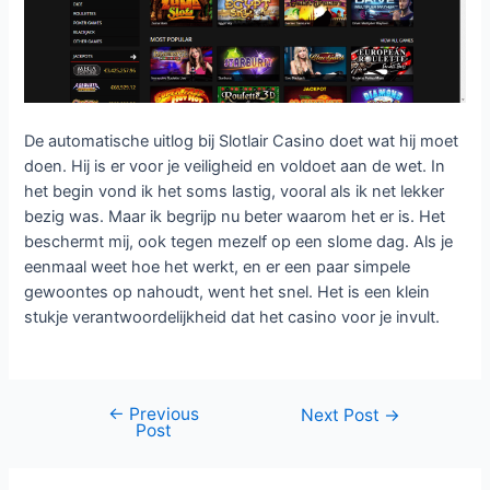
De automatische uitlog bij Slotlair Casino doet wat hij moet
doen. Hij is er voor je veiligheid en voldoet aan de wet. In
het begin vond ik het soms lastig, vooral als ik net lekker
bezig was. Maar ik begrijp nu beter waarom het er is. Het
beschermt mij, ook tegen mezelf op een slome dag. Als je
eenmaal weet hoe het werkt, en er een paar simpele
gewoontes op nahoudt, went het snel. Het is een klein
stukje verantwoordelijkheid dat het casino voor je invult.
←
Previous
Post
Next Post
→
Post
navigation