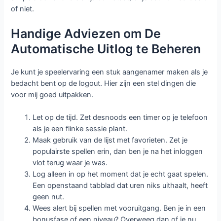
of niet.
Handige Adviezen om De
Automatische Uitlog te Beheren
Je kunt je speelervaring een stuk aangenamer maken als je
bedacht bent op de logout. Hier zijn een stel dingen die
voor mij goed uitpakken.
Let op de tijd. Zet desnoods een timer op je telefoon
als je een flinke sessie plant.
Maak gebruik van de lijst met favorieten. Zet je
populairste spellen erin, dan ben je na het inloggen
vlot terug waar je was.
Log alleen in op het moment dat je echt gaat spelen.
Een openstaand tabblad dat uren niks uithaalt, heeft
geen nut.
Wees alert bij spellen met vooruitgang. Ben je in een
bonusfase of een niveau? Overweeg dan of je nu