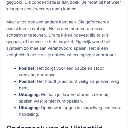
gegooid. Die concentratie is dan zoek. Je moet bij het weer
inloggen eerst weer op gang komen.
Maar er zit ook een andere kant aan. Die geforceerde
pauze kan zinvol zijn. Het is een moment om even
achterover te leunen. Om te kijken hoeveel tijd er al is
gegaan, of hoeveel je hebt ingezet. Eigenlijk werkt het
systeem zo mee aan verantwoord spelen. Het is een
veiligheidsfunctie die je onbewust een spiegel voorhoudt.
Positief:
Het zorgt voor een pauze en stopt
urenlang doorgaan.
Positief:
Het houdt je account veilig als je even weg
bent.
Uitdaging:
Het kan je flow verstoren, zeker bij
spellen waar je niet kunt opslaan.
Uitdaging:
Opnieuw inloggen is simpelweg een extra
handeling.