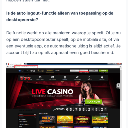
Is de auto logout-functie alleen van toepassing op de
desktopversie?
De functie werkt op alle manieren waarop je speelt. Of je nu
op een desktopcomputer speelt, op de mobiele site, of via
een eventuele app, de automatische uitlog is altijd actief. Je
account blijft zo op elk apparaat even goed beschermd.