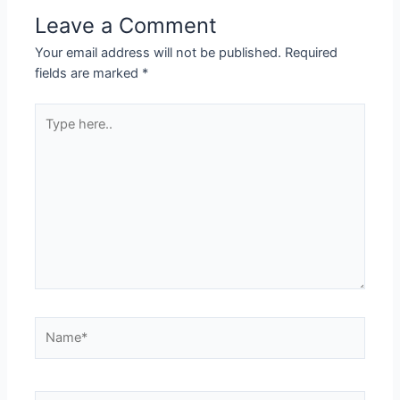
Leave a Comment
Your email address will not be published.
Required
fields are marked
*
Type
here..
Name*
E-