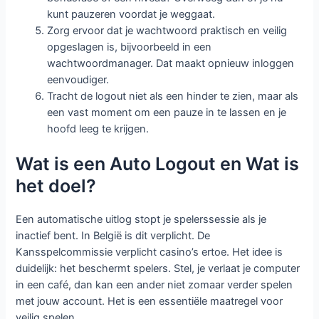
kunt pauzeren voordat je weggaat.
Zorg ervoor dat je wachtwoord praktisch en veilig
opgeslagen is, bijvoorbeeld in een
wachtwoordmanager. Dat maakt opnieuw inloggen
eenvoudiger.
Tracht de logout niet als een hinder te zien, maar als
een vast moment om een pauze in te lassen en je
hoofd leeg te krijgen.
Wat is een Auto Logout en Wat is
het doel?
Een automatische uitlog stopt je spelerssessie als je
inactief bent. In België is dit verplicht. De
Kansspelcommissie verplicht casino’s ertoe. Het idee is
duidelijk: het beschermt spelers. Stel, je verlaat je computer
in een café, dan kan een ander niet zomaar verder spelen
met jouw account. Het is een essentiële maatregel voor
veilig spelen.