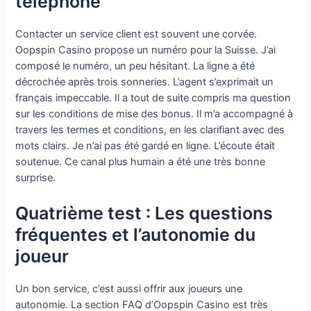
téléphone
Contacter un service client est souvent une corvée.
Oopspin Casino propose un numéro pour la Suisse. J’ai
composé le numéro, un peu hésitant. La ligne a été
décrochée après trois sonneries. L’agent s’exprimait un
français impeccable. Il a tout de suite compris ma question
sur les conditions de mise des bonus. Il m’a accompagné à
travers les termes et conditions, en les clarifiant avec des
mots clairs. Je n’ai pas été gardé en ligne. L’écoute était
soutenue. Ce canal plus humain a été une très bonne
surprise.
Quatrième test : Les questions
fréquentes et l’autonomie du
joueur
Un bon service, c’est aussi offrir aux joueurs une
autonomie. La section FAQ d’Oopspin Casino est très