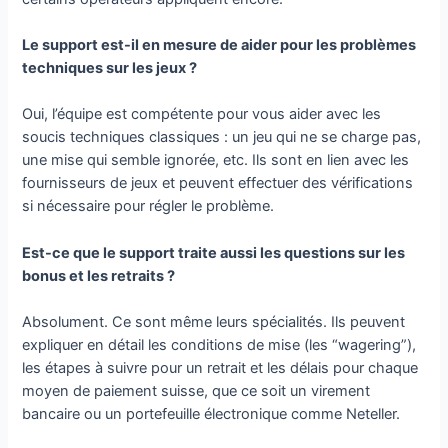
Le support est-il en mesure de aider pour les problèmes
techniques sur les jeux ?
Oui, l’équipe est compétente pour vous aider avec les
soucis techniques classiques : un jeu qui ne se charge pas,
une mise qui semble ignorée, etc. Ils sont en lien avec les
fournisseurs de jeux et peuvent effectuer des vérifications
si nécessaire pour régler le problème.
Est-ce que le support traite aussi les questions sur les
bonus et les retraits ?
Absolument. Ce sont même leurs spécialités. Ils peuvent
expliquer en détail les conditions de mise (les “wagering”),
les étapes à suivre pour un retrait et les délais pour chaque
moyen de paiement suisse, que ce soit un virement
bancaire ou un portefeuille électronique comme Neteller.