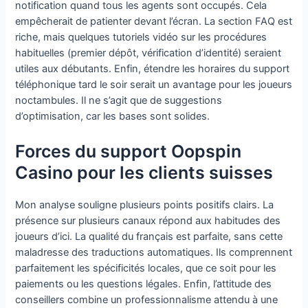
notification quand tous les agents sont occupés. Cela
empêcherait de patienter devant l’écran. La section FAQ est
riche, mais quelques tutoriels vidéo sur les procédures
habituelles (premier dépôt, vérification d’identité) seraient
utiles aux débutants. Enfin, étendre les horaires du support
téléphonique tard le soir serait un avantage pour les joueurs
noctambules. Il ne s’agit que de suggestions
d’optimisation, car les bases sont solides.
Forces du support Oopspin
Casino pour les clients suisses
Mon analyse souligne plusieurs points positifs clairs. La
présence sur plusieurs canaux répond aux habitudes des
joueurs d’ici. La qualité du français est parfaite, sans cette
maladresse des traductions automatiques. Ils comprennent
parfaitement les spécificités locales, que ce soit pour les
paiements ou les questions légales. Enfin, l’attitude des
conseillers combine un professionnalisme attendu à une