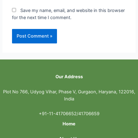
Save my name, email, and website in this browser
for the next time I comment.
Our Address
Plot No 766, Udyog Vihar, Phase V, Gurgaon, Haryana, 122016,
India
+91-11-41706652/41706659
Home