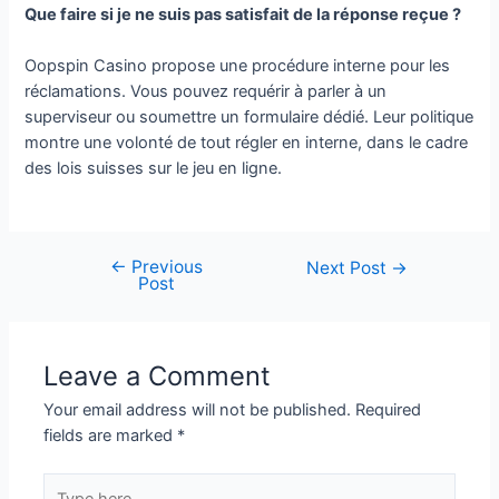
Que faire si je ne suis pas satisfait de la réponse reçue ?
Oopspin Casino propose une procédure interne pour les
réclamations. Vous pouvez requérir à parler à un
superviseur ou soumettre un formulaire dédié. Leur politique
montre une volonté de tout régler en interne, dans le cadre
des lois suisses sur le jeu en ligne.
←
Previous
Post
Next Post
→
Post
navigation
Leave a Comment
Your email address will not be published.
Required
fields are marked
*
Type