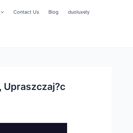
Contact Us
Blog
duoluxely
, Upraszczaj?c