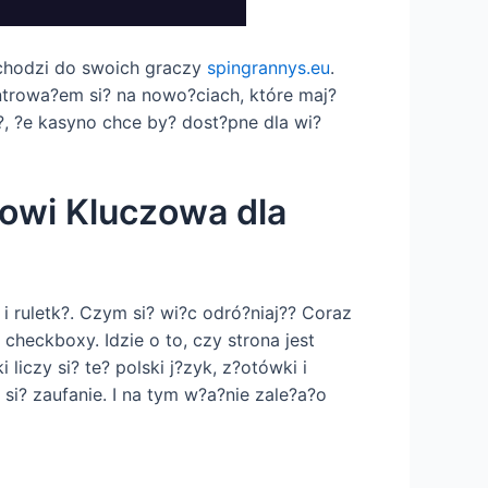
odchodzi do swoich graczy
spingrannys.eu
.
entrowa?em si? na nowo?ciach, które maj?
a?, ?e kasyno chce by? dost?pne dla wi?
owi Kluczowa dla
 i ruletk?. Czym si? wi?c odró?niaj?? Coraz
checkboxy. Idzie o to, czy strona jest
liczy si? te? polski j?zyk, z?otówki i
si? zaufanie. I na tym w?a?nie zale?a?o