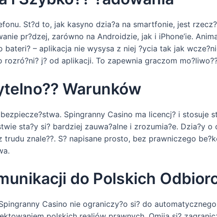
onu. St?d to, jak kasyno dzia?a na smartfonie, jest rzecz
ie pr?dzej, zarówno na Androidzie, jak i iPhone’ie. Animac
bateri? – aplikacja nie wysysa z niej ?ycia tak jak wcze?n
no rozró?ni? j? od aplikacji. To zapewnia graczom mo?liwo?
ytelno?? Warunków
bezpiecze?stwa. Spingranny Casino ma licencj? i stosuje
twie sta?y si? bardziej zauwa?alne i zrozumia?e. Dzia?y o
 trudu znale??. S? napisane prosto, bez prawniczego be?k
wa.
omunikacji do Polskich Odbio
 Spingranny Casino nie ograniczy?o si? do automatycznego 
ektowaniem polskich realiów prawnych. Omija si? zagranic