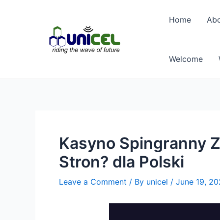
Skip
to
Home
Abo
content
Welcome
Kasyno Spingranny Z
Stron? dla Polski
Leave a Comment
/ By
unicel
/
June 19, 2