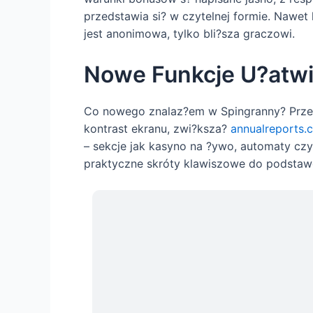
przedstawia si? w czytelnej formie. Nawet
jest anonimowa, tylko bli?sza graczowi.
Nowe Funkcje U?atwi
Co nowego znalaz?em w Spingranny? Przed
kontrast ekranu, zwi?ksza?
annualreports.
– sekcje jak kasyno na ?ywo, automaty czy
praktyczne skróty klawiszowe do podstaw