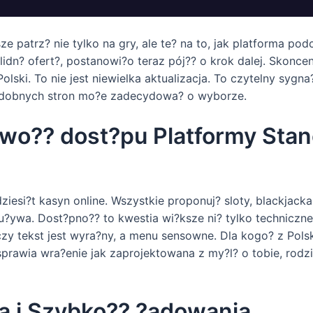
e patrz? nie tylko na gry, ale te? na to, jak platforma p
olidn? ofert?, postanowi?o teraz pój?? o krok dalej. Skonc
olski. To nie jest niewielka aktualizacja. To czytelny sygn
odobnych stron mo?e zadecydowa? o wyborze.
two?? dost?pu Platformy Stan
ziesi?t kasyn online. Wszystkie proponuj? sloty, blackjacka
 u?ywa. Dost?pno?? to kwestia wi?ksze ni? tylko techniczne 
y tekst jest wyra?ny, a menu sensowne. Dla kogo? z Polski 
rawia wra?enie jak zaprojektowana z my?l? o tobie, rodzi 
a i Szybko?? ?adowania