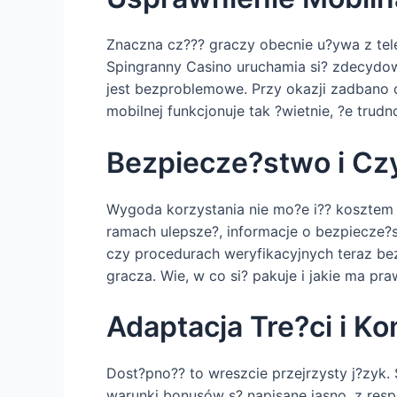
Znaczna cz??? graczy obecnie u?ywa z telef
Spingranny Casino uruchamia si? zdecydowan
jest bezproblemowe. Przy okazji zadbano o 
mobilnej funkcjonuje tak ?wietnie, ?e trud
Bezpiecze?stwo i Cz
Wygoda korzystania nie mo?e i?? kosztem 
ramach ulepsze?, informacje o bezpiecze?s
czy procedurach weryfikacyjnych teraz bez
gracza. Wie, w co si? pakuje i jakie ma pra
Adaptacja Tre?ci i K
Dost?pno?? to wreszcie przejrzysty j?zyk.
warunki bonusów s? napisane jasno, z resp