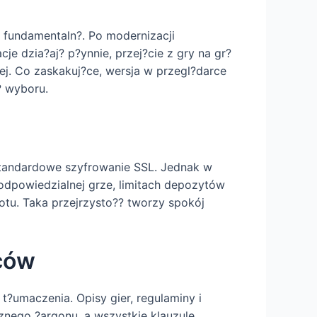
? fundamentaln?. Po modernizacji
je dzia?aj? p?ynnie, przej?cie z gry na gr?
iej. Co zaskakuj?ce, wersja w przegl?darce
? wyboru.
 standardowe szyfrowanie SSL. Jednak w
 odpowiedzialnej grze, limitach depozytów
otu. Taka przejrzysto?? tworzy spokój
rców
t?umaczenia. Opisy gier, regulaminy i
znego ?argonu, a wszystkie klauzule