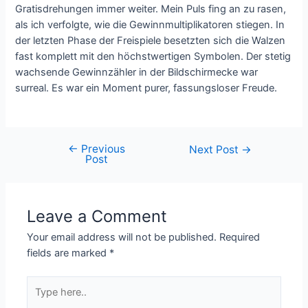
Gratisdrehungen immer weiter. Mein Puls fing an zu rasen,
als ich verfolgte, wie die Gewinnmultiplikatoren stiegen. In
der letzten Phase der Freispiele besetzten sich die Walzen
fast komplett mit den höchstwertigen Symbolen. Der stetig
wachsende Gewinnzähler in der Bildschirmecke war
surreal. Es war ein Moment purer, fassungsloser Freude.
←
Previous
Post
Next Post
→
Post
navigation
Leave a Comment
Your email address will not be published.
Required
fields are marked
*
Type
here..