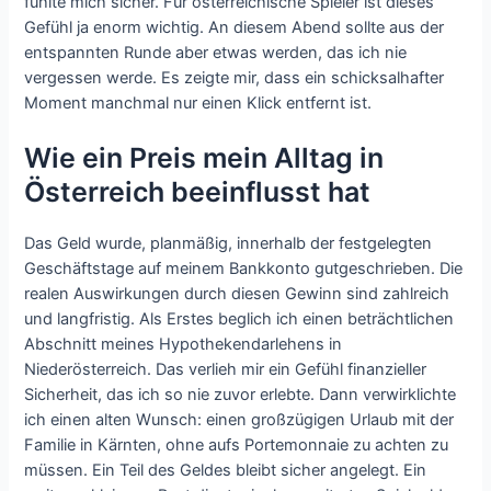
fühlte mich sicher. Für österreichische Spieler ist dieses
Gefühl ja enorm wichtig. An diesem Abend sollte aus der
entspannten Runde aber etwas werden, das ich nie
vergessen werde. Es zeigte mir, dass ein schicksalhafter
Moment manchmal nur einen Klick entfernt ist.
Wie ein Preis mein Alltag in
Österreich beeinflusst hat
Das Geld wurde, planmäßig, innerhalb der festgelegten
Geschäftstage auf meinem Bankkonto gutgeschrieben. Die
realen Auswirkungen durch diesen Gewinn sind zahlreich
und langfristig. Als Erstes beglich ich einen beträchtlichen
Abschnitt meines Hypothekendarlehens in
Niederösterreich. Das verlieh mir ein Gefühl finanzieller
Sicherheit, das ich so nie zuvor erlebte. Dann verwirklichte
ich einen alten Wunsch: einen großzügigen Urlaub mit der
Familie in Kärnten, ohne aufs Portemonnaie zu achten zu
müssen. Ein Teil des Geldes bleibt sicher angelegt. Ein