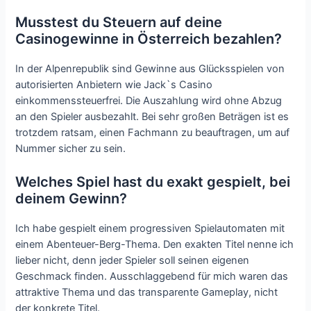
Musstest du Steuern auf deine
Casinogewinne in Österreich bezahlen?
In der Alpenrepublik sind Gewinne aus Glücksspielen von
autorisierten Anbietern wie Jack`s Casino
einkommenssteuerfrei. Die Auszahlung wird ohne Abzug
an den Spieler ausbezahlt. Bei sehr großen Beträgen ist es
trotzdem ratsam, einen Fachmann zu beauftragen, um auf
Nummer sicher zu sein.
Welches Spiel hast du exakt gespielt, bei
deinem Gewinn?
Ich habe gespielt einem progressiven Spielautomaten mit
einem Abenteuer-Berg-Thema. Den exakten Titel nenne ich
lieber nicht, denn jeder Spieler soll seinen eigenen
Geschmack finden. Ausschlaggebend für mich waren das
attraktive Thema und das transparente Gameplay, nicht
der konkrete Titel.