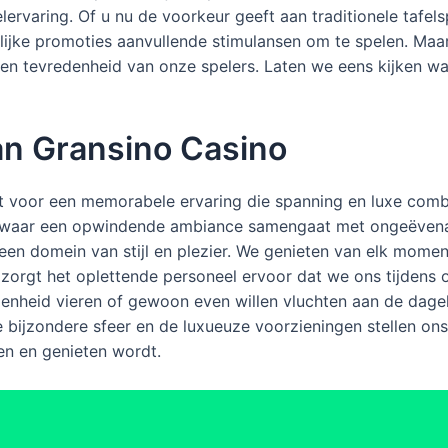
varing. Of u nu de voorkeur geeft aan traditionele tafelspe
lijke promoties aanvullende stimulansen om te spelen. Maar
 en tevredenheid van onze spelers. Laten we eens kijken w
an Gransino Casino
nt voor een memorabele ervaring die spanning en luxe com
 waar een opwindende ambiance samengaat met ongeëvenaar
en domein van stijl en plezier. We genieten van elk moment 
 zorgt het oplettende personeel ervoor dat we ons tijdens 
nheid vieren of gewoon even willen vluchten aan de dageli
 bijzondere sfeer en de luxueuze voorzieningen stellen ons
en en genieten wordt.