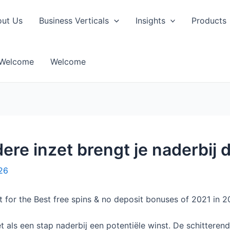
ut Us
Business Verticals
Insights
Products
Welcome
Welcome
ere inzet brengt je naderbij 
26
et als een stap naderbij een potentiële winst. De schitteren