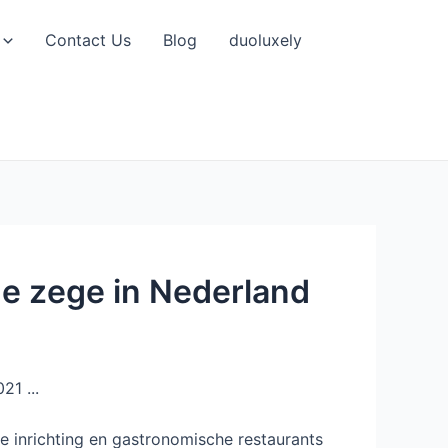
Contact Us
Blog
duoluxely
de zege in Nederland
de inrichting en gastronomische restaurants