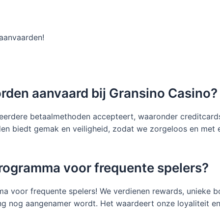
 aanvaarden!
den aanvaard bij Gransino Casino?
erdere betaalmethoden accepteert, waaronder creditcards 
en biedt gemak en veiligheid, zodat we zorgeloos en met e
sprogramma voor frequente spelers?
ramma voor frequente spelers! We verdienen rewards, uniek
 nog aangenamer wordt. Het waardeert onze loyaliteit en 