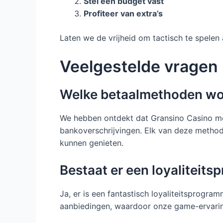
Stel een budget vast
Profiteer van extra’s
Laten we de vrijheid om tactisch te spelen
Veelgestelde vragen
Welke betaalmethoden wor
We hebben ontdekt dat Gransino Casino me
bankoverschrijvingen. Elk van deze method
kunnen genieten.
Bestaat er een loyaliteit
Ja, er is een fantastisch loyaliteitsprog
aanbiedingen, waardoor onze game-ervaring