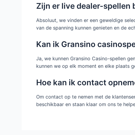
Zijn er live dealer-spelle
Absoluut, we vinden er een geweldige selec
van de spanning kunnen genieten en de ech
Kan ik Gransino casinospe
Ja, we kunnen Gransino Casino-spellen gem
kunnen we op elk moment en elke plaats gen
Hoe kan ik contact opnem
Om contact op te nemen met de klantenservi
beschikbaar en staan klaar om ons te help