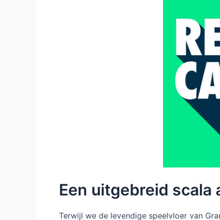
Een uitgebreid scala 
Terwijl we de levendige speelvloer van Gra