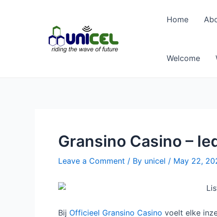
Skip
to
Home
Abo
content
Welcome
Gransino Casino – Ied
Leave a Comment
/ By
unicel
/
May 22, 20
Bij
Officieel Gransino Casino
voelt elke inz