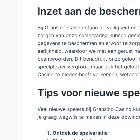
Inzet aan de bescher
Bij Gransino Casino staan de veiligheid e
zorgen van onze spelervaring kunnen genie
gegevens te beschermen en ervoor te zorgen 
eerlijkheid, waardoor we met een gerust h
beantwoorden. Dit benadrukt onze geloof da
speelplezier vergroot, maar ook het geloof
Casino te bieden heeft verkennen, wetende d
Tips voor nieuwe spe
Veel nieuwe spelers bij Gransino Casino ku
je graag wegwijs te maken in deze opwinden
Ontdek de spelvariatie