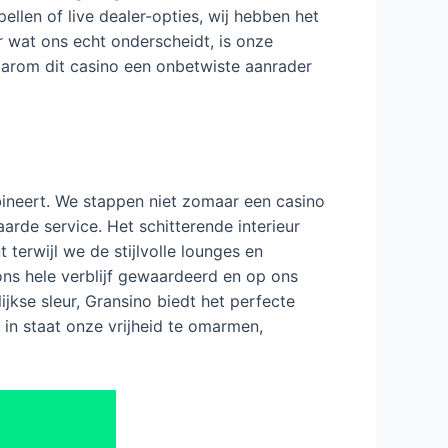
llen of live dealer-opties, wij hebben het
 wat ons echt onderscheidt, is onze
aarom dit casino een onbetwiste aanrader
bineert. We stappen niet zomaar een casino
de service. Het schitterende interieur
terwijl we de stijlvolle lounges en
ons hele verblijf gewaardeerd en op ons
jkse sleur, Gransino biedt het perfecte
 in staat onze vrijheid te omarmen,