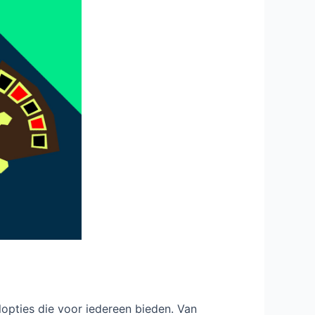
lopties die voor iedereen bieden. Van