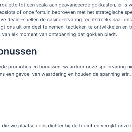
n roulette tot een scala aan geavanceerde gokkasten, er is 
eoslots of onze fortuin beproeven met het strategische sp
ive dealer-spellen de casino-ervaring rechtstreeks naar on
gt ons uit om deel te nemen, tactieken te ontwikkelen en te 
n van elk moment van ontspanning dat gokken biedt.
bonussen
nde promoties en bonussen, waardoor onze spelervaring nie
ons een gevoel van waardering en houden de spanning erin. 
e we plaatsen ons dichter bij de triomf en verrijkt onze r