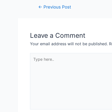
Post
←
Previous Post
navigation
Leave a Comment
Your email address will not be published.
R
Type
here..