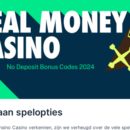
aan spelopties
nsino Casino verkennen, zijn we verheugd over de vele spe