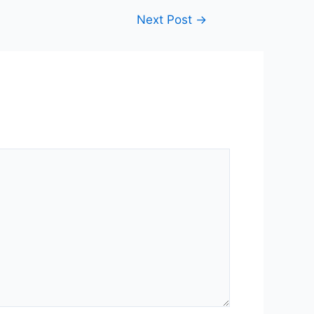
Next Post
→