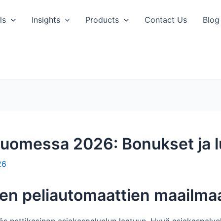
ls
Insights
Products
Contact Us
Blog
Suomessa 2026: Bonukset ja lu
26
den peliautomaattien maailma