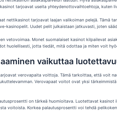
ös nettikasinon asiakaspalvelun laatuun. Hyvä asiakaspalve
kasinot tarjoavat useita yhteydenottovaihtoehtoja, kuten li
rhaat nettikasinot tarjoavat laajan valikoiman pelejä. Tämä ta
live-kasinopelit. Uudet pelit julkaistaan jatkuvasti, joten s
en vetovoimaa. Monet suomalaiset kasinot kilpailevat asiak
 huolellisesti, jotta tiedät, mitä odottaa ja miten voit hy
 saaminen vaikuttaa luotettav
tarjoavat verovapaita voittoja. Tämä tarkoittaa, että voit nau
kuttelevamman. Verovapaat voitot ovat yksi tärkeimmistä s
autusprosentti on tärkeä huomioitava. Luotettavat kasinot i
vista voitoista. Korkea palautusprosentti voi tehdä pelikok