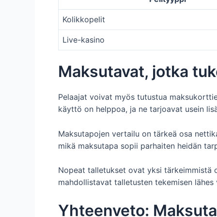
Kolikkopelit
Live-kasino
Maksutavat, jotka tuk
Pelaajat voivat myös tutustua maksukorttien
käyttö on helppoa, ja ne tarjoavat usein lis
Maksutapojen vertailu on tärkeä osa nettika
mikä maksutapa sopii parhaiten heidän tarpe
Nopeat talletukset ovat yksi tärkeimmistä om
mahdollistavat talletusten tekemisen lähes v
Yhteenveto: Maksuta