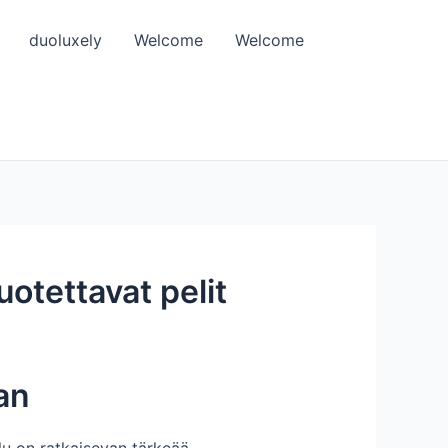
duoluxely
Welcome
Welcome
otettavat pelit
an