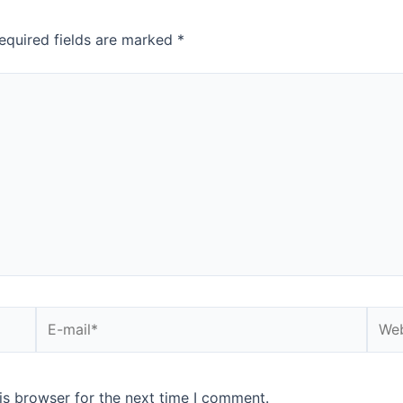
equired fields are marked
*
E-
Webs
mail*
is browser for the next time I comment.