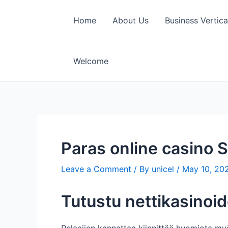
Skip
to
Home
About Us
Business Vertica
content
Welcome
Paras online casino 
Leave a Comment
/ By
unicel
/
May 10, 20
Tutustu nettikasinoi