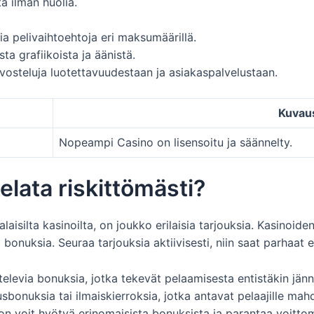
ä ilman huolia.
 pelivaihtoehtoja eri maksumäärillä.
ta grafiikoista ja äänistä.
osteluja luotettavuudestaan ja asiakaspalvelustaan.
Kuvau
Nopeampi Casino on lisensoitu ja säännelty.
elata riskittömästi?
isilta kasinoilta, on joukko erilaisia tarjouksia. Kasinoiden 
 bonuksia. Seuraa tarjouksia aktiivisesti, niin saat parhaat ed
televia bonuksia, jotka tekevät pelaamisesta entistäkin jä
tusbonuksia tai ilmaiskierroksia, jotka antavat pelaajille mah
inon voit hyötyä erinomaisista bonuksista ja parantaa voitto