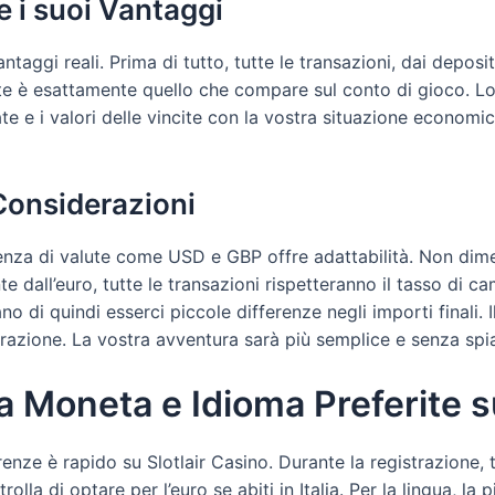
e i suoi Vantaggi
ntaggi reali. Prima di tutto, tutte le transazioni, dai deposit
e è esattamente quello che compare sul conto di gioco. Lo s
e e i valori delle vincite con la vostra situazione economic
 Considerazioni
resenza di valute come USD e GBP offre adattabilità. Non di
te dall’euro, tutte le transazioni rispetteranno il tasso di 
 di quindi esserci piccole differenze negli importi finali. I
trazione. La vostra avventura sarà più semplice e senza spi
 Moneta e Idioma Preferite su
enze è rapido su Slotlair Casino. Durante la registrazione, ti
trolla di optare per l’euro se abiti in Italia. Per la lingua, l