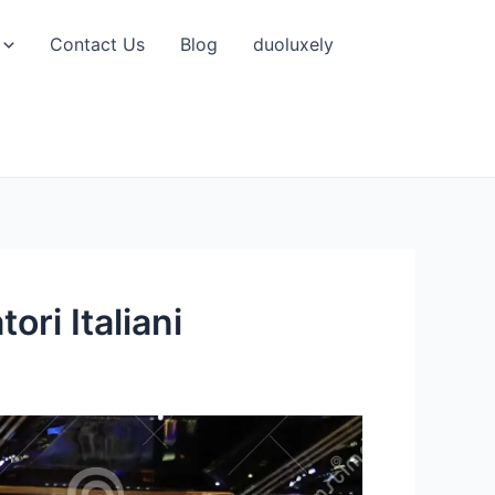
Contact Us
Blog
duoluxely
ori Italiani