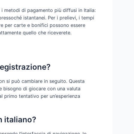
 i metodi di pagamento più diffusi in Italia:
pressoché istantanei. Per i prelievi, i tempi
re per carte e bonifici possono essere
sattamente quello che riceverete.
registrazione?
non si può cambiare in seguito. Questa
te bisogno di giocare con una valuta
 al primo tentativo per un’esperienza
 italiano?
prende l’interfaccia di navigazione, le