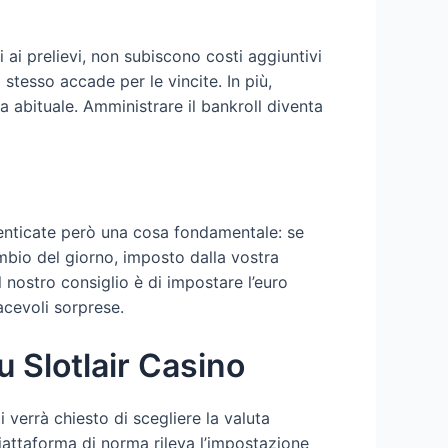
i ai prelievi, non subiscono costi aggiuntivi
tesso accade per le vincite. In più,
a abituale. Amministrare il bankroll diventa
menticate però una cosa fondamentale: se
cambio del giorno, imposto dalla vostra
l nostro consiglio è di impostare l’euro
acevoli sorprese.
 Slotlair Casino
 verrà chiesto di scegliere la valuta
a piattaforma di norma rileva l’impostazione