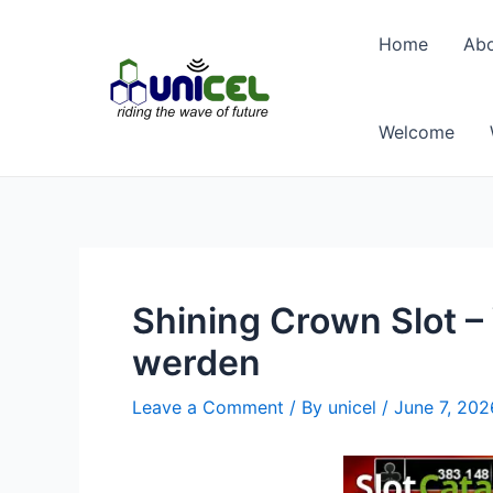
Skip
to
Home
Abo
content
Welcome
Shining Crown Slot –
werden
Leave a Comment
/ By
unicel
/
June 7, 202