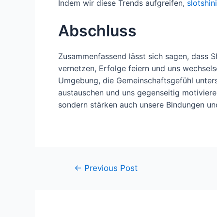
Indem wir diese Trends aufgreifen,
slotshi
Abschluss
Zusammenfassend lässt sich sagen, dass Shi
vernetzen, Erfolge feiern und uns wechsel
Umgebung, die Gemeinschaftsgefühl unters
austauschen und uns gegenseitig motivieren
sondern stärken auch unsere Bindungen un
Post
←
Previous Post
navigation