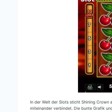
In der Welt der Slots sticht Shining Crown a
miteinander verbindet. Die bunte Grafik u