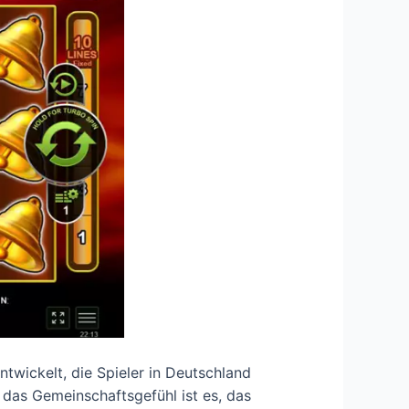
entwickelt, die Spieler in Deutschland
 das Gemeinschaftsgefühl ist es, das