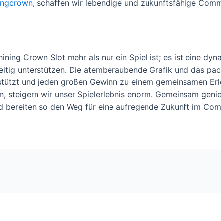
ningcrown
, schaffen wir lebendige und zukunftsfähige Comm
ning Crown Slot mehr als nur ein Spiel ist; es ist eine dy
seitig unterstützen. Die atemberaubende Grafik und das p
tützt und jeden großen Gewinn zu einem gemeinsamen Erle
, steigern wir unser Spielerlebnis enorm. Gemeinsam genieß
d bereiten so den Weg für eine aufregende Zukunft im Co