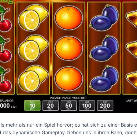
ls mehr als nur ein Spiel hervor; es hat sich zu einer Basis 
nd das dynamische Gameplay ziehen uns in ihren Bann, doch