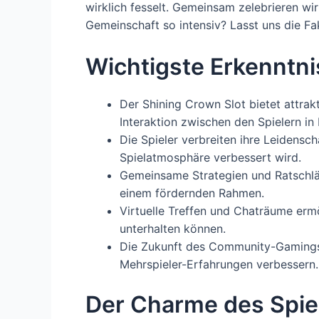
wirklich fesselt. Gemeinsam zelebrieren wi
Gemeinschaft so intensiv? Lasst uns die Fa
Wichtigste Erkenntn
Der Shining Crown Slot bietet attrak
Interaktion zwischen den Spielern in
Die Spieler verbreiten ihre Leidens
Spielatmosphäre verbessert wird.
Gemeinsame Strategien und Ratschläge
einem fördernden Rahmen.
Virtuelle Treffen und Chaträume erm
unterhalten können.
Die Zukunft des Community-Gamings i
Mehrspieler-Erfahrungen verbessern.
Der Charme des Spie