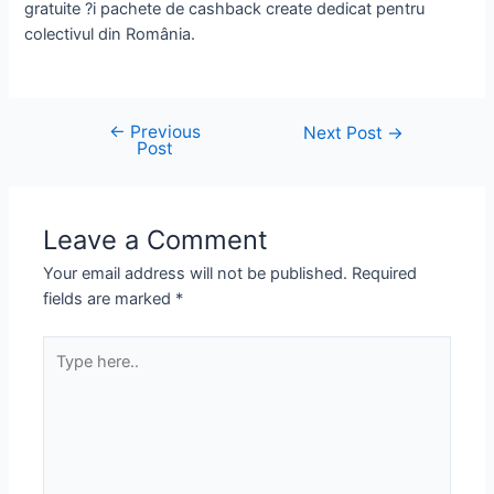
gratuite ?i pachete de cashback create dedicat pentru
colectivul din România.
←
Previous
Post
Next Post
→
Post
navigation
Leave a Comment
Your email address will not be published.
Required
fields are marked
*
Type
here..