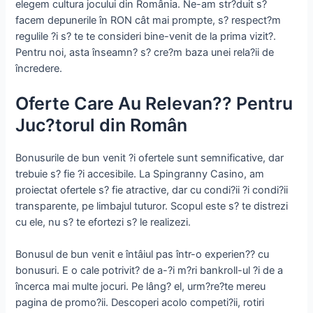
elegem cultura jocului din România. Ne-am str?duit s?
facem depunerile în RON cât mai prompte, s? respect?m
regulile ?i s? te te consideri bine-venit de la prima vizit?.
Pentru noi, asta înseamn? s? cre?m baza unei rela?ii de
încredere.
Oferte Care Au Relevan?? Pentru
Juc?torul din Român
Bonusurile de bun venit ?i ofertele sunt semnificative, dar
trebuie s? fie ?i accesibile. La Spingranny Casino, am
proiectat ofertele s? fie atractive, dar cu condi?ii ?i condi?ii
transparente, pe limbajul tuturor. Scopul este s? te distrezi
cu ele, nu s? te efortezi s? le realizezi.
Bonusul de bun venit e întâiul pas într-o experien?? cu
bonusuri. E o cale potrivit? de a-?i m?ri bankroll-ul ?i de a
încerca mai multe jocuri. Pe lâng? el, urm?re?te mereu
pagina de promo?ii. Descoperi acolo competi?ii, rotiri