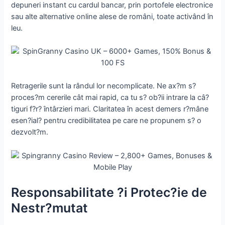
depuneri instant cu cardul bancar, prin portofele electronice
sau alte alternative online alese de români, toate activând în
leu.
Retragerile sunt la rândul lor necomplicate. Ne ax?m s?
proces?m cererile cât mai rapid, ca tu s? ob?ii intrare la câ?
tiguri f?r? întârzieri mari. Claritatea în acest demers r?mâne
esen?ial? pentru credibilitatea pe care ne propunem s? o
dezvolt?m.
Responsabilitate ?i Protec?ie de
Nestr?mutat