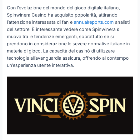
Con l’evoluzione del mondo del gioco digitale italiano,
Spinwinera Casino ha acquisito popolarità, attirando
l’attenzione interessata di fan e
annualreports.com
analisti
del settore. È interessante vedere come Spinwinera si
muova tra le tendenze emergenti, soprattutto se si
prendono in considerazione le severe normative italiane in
materia di gioco. La capacità del casinò di utilizzare
tecnologie all’avanguardia assicura, offrendo al contempo
un’esperienza utente interattiva.