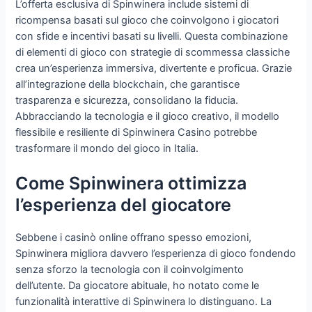
L’offerta esclusiva di Spinwinera include sistemi di
ricompensa basati sul gioco che coinvolgono i giocatori
con sfide e incentivi basati su livelli. Questa combinazione
di elementi di gioco con strategie di scommessa classiche
crea un’esperienza immersiva, divertente e proficua. Grazie
all’integrazione della blockchain, che garantisce
trasparenza e sicurezza, consolidano la fiducia.
Abbracciando la tecnologia e il gioco creativo, il modello
flessibile e resiliente di Spinwinera Casino potrebbe
trasformare il mondo del gioco in Italia.
Come Spinwinera ottimizza
l’esperienza del giocatore
Sebbene i casinò online offrano spesso emozioni,
Spinwinera migliora davvero l’esperienza di gioco fondendo
senza sforzo la tecnologia con il coinvolgimento
dell’utente. Da giocatore abituale, ho notato come le
funzionalità interattive di Spinwinera lo distinguano. La