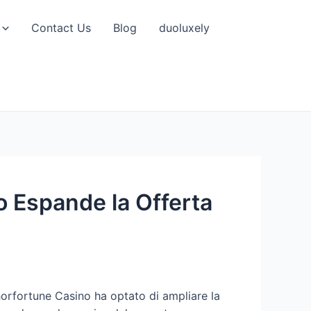
Contact Us
Blog
duoluxely
o Espande la Offerta
Thorfortune Casino ha optato di ampliare la