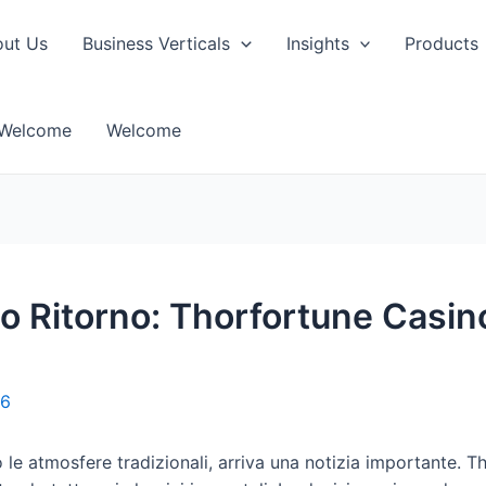
ut Us
Business Verticals
Insights
Products
Welcome
Welcome
no Ritorno: Thorfortune Casin
26
o le atmosfere tradizionali, arriva una notizia importante. 