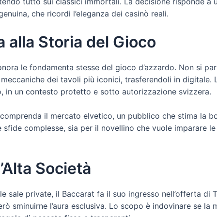
endo tutto sui classici immortali. La decisione risponde 
nuina, che ricordi l’eleganza dei casinò reali.
 alla Storia del Gioco
onora le fondamenta stesse del gioco d’azzardo. Non si par
e meccaniche dei tavoli più iconici, trasferendoli in digital
, in un contesto protetto e sotto autorizzazione svizzera.
omprenda il mercato elvetico, un pubblico che stima la bont
le sfide complesse, sia per il novellino che vuole imparare l
l’Alta Società
e sale private, il Baccarat fa il suo ingresso nell’offerta d
però sminuirne l’aura esclusiva. Lo scopo è indovinare se la