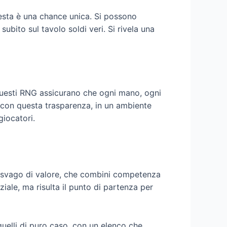
uesta è una chance unica. Si possono
bito sul tavolo soldi veri. Si rivela una
 Questi RNG assicurano che ogni mano, ogni
 con questa trasparenza, in un ambiente
giocatori.
n svago di valore, che combini competenza
ziale, ma risulta il punto di partenza per
quelli di puro caso, con un elenco che