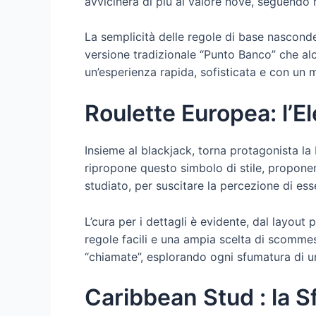
avvicinerà di più al valore nove, seguendo r
La semplicità delle regole di base nascond
versione tradizionale “Punto Banco” che alc
un’esperienza rapida, sofisticata e con un 
Roulette Europea: l’
Insieme al blackjack, torna protagonista la 
ripropone questo simbolo di stile, proponen
studiato, per suscitare la percezione di esse
L’cura per i dettagli è evidente, dal layout 
regole facili e una ampia scelta di scommes
“chiamate”, esplorando ogni sfumatura di u
Caribbean Stud : la S