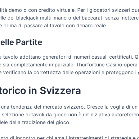
ità demo o con credito virtuale. Per i giocatori svizzeri q
le del blackjack multi-mano o del baccarat, senza mettere su
he prima di passare al tavolo con denaro reale.
lle Partite
a tavolo adottano generatori di numeri casuali certificati.
arte sia completamente imparziale. Thorfortune Casino opera
e verificano la correttezza delle operazioni e proteggono i 
torico in Svizzera
 una tendenza del mercato svizzero. Cresce la voglia di u
a selezione di tavoli da gioco non è un’iniziativa autoreferen
ele della tradizione del gioco.
to di incontro per chi ama i intrattenimenti di strategia e 