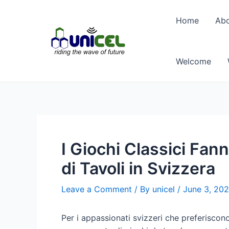
Skip
to
Home
Abo
content
Welcome
I Giochi Classici Fan
di Tavoli in Svizzera
Leave a Comment
/ By
unicel
/
June 3, 20
Per i appassionati svizzeri che preferiscon