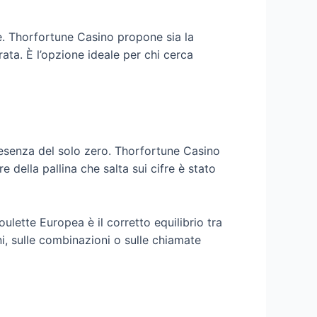
e. Thorfortune Casino propone sia la
ta. È l’opzione ideale per chi cerca
presenza del solo zero. Thorfortune Casino
della pallina che salta sui cifre è stato
oulette Europea è il corretto equilibrio tra
i, sulle combinazioni o sulle chiamate