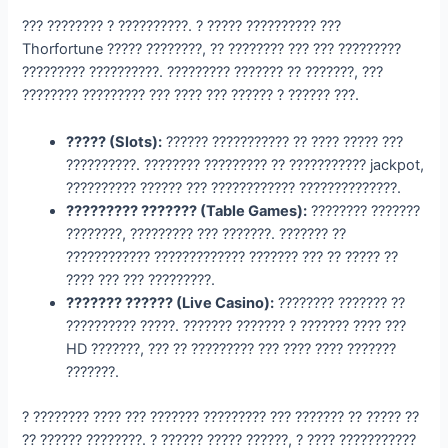
??? ???????? ? ??????????. ? ????? ?????????? ???
Thorfortune ????? ????????, ?? ???????? ??? ??? ?????????
????????? ??????????. ????????? ??????? ?? ???????, ???
???????? ????????? ??? ???? ??? ?????? ? ?????? ???.
????? (Slots):
?????? ??????????? ?? ???? ????? ???
??????????. ???????? ????????? ?? ??????????? jackpot,
?????????? ?????? ??? ???????????? ??????????????.
????????? ??????? (Table Games):
???????? ???????
????????, ????????? ??? ???????. ??????? ??
???????????? ????????????? ??????? ??? ?? ????? ??
???? ??? ??? ?????????.
??????? ?????? (Live Casino):
???????? ??????? ??
?????????? ?????. ??????? ??????? ? ??????? ???? ???
HD ???????, ??? ?? ????????? ??? ???? ???? ???????
???????.
? ???????? ???? ??? ??????? ????????? ??? ??????? ?? ????? ??
?? ?????? ????????. ? ?????? ????? ??????, ? ???? ???????????