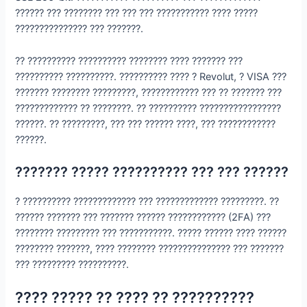
?????? ??? ???????? ??? ??? ??? ??????????? ???? ?????
??????????????? ??? ???????.
?? ?????????? ?????????? ???????? ???? ??????? ???
?????????? ??????????. ?????????? ???? ? Revolut, ? VISA ???
??????? ???????? ?????????, ???????????? ??? ?? ??????? ???
????????????? ?? ????????. ?? ?????????? ?????????????????
??????. ?? ?????????, ??? ??? ?????? ????, ??? ????????????
??????.
??????? ????? ?????????? ??? ??? ??????
? ?????????? ????????????? ??? ????????????? ?????????. ??
?????? ??????? ??? ??????? ?????? ???????????? (2FA) ???
???????? ????????? ??? ???????????. ????? ?????? ???? ??????
???????? ???????, ???? ???????? ??????????????? ??? ???????
??? ????????? ??????????.
???? ????? ?? ???? ?? ??????????