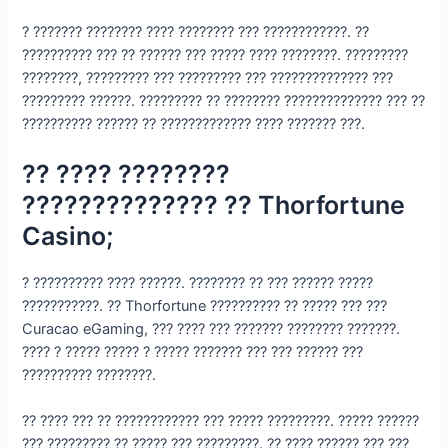
? ??????? ???????? ???? ???????? ??? ????????????. ??
?????????? ??? ?? ?????? ??? ????? ???? ????????. ?????????
????????, ????????? ??? ????????? ??? ?????????????? ???
????????? ??????. ????????? ?? ???????? ?????????????? ??? ??
?????????? ?????? ?? ????????????? ???? ??????? ???.
?? ???? ????????
?????????????? ?? Thorfortune
Casino;
? ?????????? ???? ??????. ???????? ?? ??? ?????? ?????
???????????. ?? Thorfortune ?????????? ?? ????? ??? ???
Curacao eGaming, ??? ???? ??? ??????? ???????? ???????.
???? ? ????? ????? ? ????? ??????? ??? ??? ?????? ???
?????????? ????????.
?? ???? ??? ?? ???????????? ??? ????? ?????????. ????? ??????
??? ????????? ?? ????? ??? ?????????. ?? ???? ?????? ??? ???