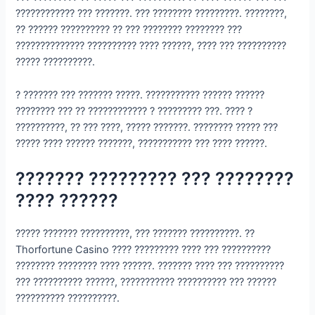
???????????? ??? ???????. ??? ???????? ?????????. ????????,
?? ?????? ?????????? ?? ??? ???????? ???????? ???
?????????????? ?????????? ???? ??????, ???? ??? ??????????
????? ??????????.
? ??????? ??? ??????? ?????. ??????????? ?????? ??????
???????? ??? ?? ???????????? ? ????????? ???. ???? ?
??????????, ?? ??? ????, ????? ???????. ???????? ????? ???
????? ???? ?????? ???????, ??????????? ??? ???? ??????.
??????? ????????? ??? ????????
???? ??????
????? ??????? ??????????, ??? ??????? ??????????. ??
Thorfortune Casino ???? ????????? ???? ??? ??????????
???????? ???????? ???? ??????. ??????? ???? ??? ??????????
??? ?????????? ??????, ??????????? ?????????? ??? ??????
?????????? ??????????.