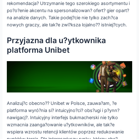
rekomendacja? Utrzymanie tego szerokiego asortymentu i
po?o?enie akcentu na spersonalizowan? ofert? gier opart?
na analizie danych. Takie podej?cie nie tylko zach?ca
nowych graczy, ale tak?e zwi?ksza lojalno?? istniej?cych.
Przyjazna dla u?ytkownika
platforma Unibet
Analizuj?c obecno?? Unibet w Polsce, zauwa?am, ?e
platforma wyró?nia si? intuicyjno?ci? obs?ugi i p?ynn?
nawigacj?. Intuicyjny interfejs bukmacherski nie tylko
wzmacnia zaanga?owanie u?ytkowników, ale tak?e
wspiera wzrostu retencji klientów poprzez redukowanie
punktów tarcia. Dla interesariuszy rynku, którzy chc?