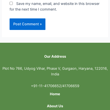
Save my name, email, and website in this browser
for the next time I comment.
Our Address
Plot No 766, Udyog Vihar, Phase V, Gurgaon, Haryana, 122016,
India
+91-11-41706652/41706659
Home
About Us