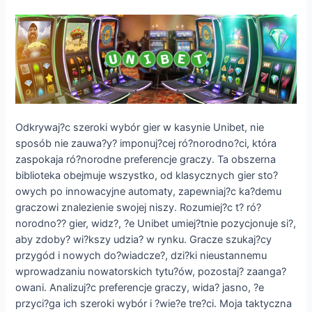
Odkrywaj?c szeroki wybór gier w kasynie Unibet, nie
sposób nie zauwa?y? imponuj?cej ró?norodno?ci, która
zaspokaja ró?norodne preferencje graczy. Ta obszerna
biblioteka obejmuje wszystko, od klasycznych gier sto?
owych po innowacyjne automaty, zapewniaj?c ka?demu
graczowi znalezienie swojej niszy. Rozumiej?c t? ró?
norodno?? gier, widz?, ?e Unibet umiej?tnie pozycjonuje si?,
aby zdoby? wi?kszy udzia? w rynku. Gracze szukaj?cy
przygód i nowych do?wiadcze?, dzi?ki nieustannemu
wprowadzaniu nowatorskich tytu?ów, pozostaj? zaanga?
owani. Analizuj?c preferencje graczy, wida? jasno, ?e
przyci?ga ich szeroki wybór i ?wie?e tre?ci. Moja taktyczna