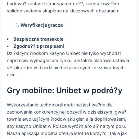
budowa? zaufanie i transparentno??, zainstalowa?em
solidne systemy skupione na kluczowych obszarach:
Weryfikacja gracza
Bezpieczne transakcje
Zgodno?? z przepisami
Dzi?ki tym ?rodkom kasyno Unibet nie tylko wychodzi
naprzeciw wymaganiom rynku, ale tak?e planowo ustawia
si? jako lider w dziedzinie bezpiecznych i niezawodnych
gier.
Gry mobilne: Unibet w podró?y
Wykorzystanie technologii mobilnej jest wa?ne dla
zachowania konkurencyjnej pozycji w dzisiejszym, gwa?
townie ewoluuj?cym ?rodowisku gier, a ja dopilnowa?em,
aby kasyno Unibet w Polsce wyró?nia?o si? na tym polu.
Nasza aplikacja mobilna oferuje istotne korzy?ci, takie jak