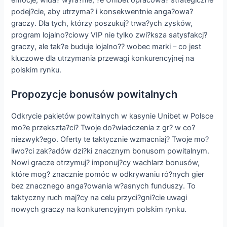
emocje, wida? wyra?nie, ?e Unibet opracowa? strategiczne
podej?cie, aby utrzyma? i konsekwentnie anga?owa?
graczy. Dla tych, którzy poszukuj? trwa?ych zysków,
program lojalno?ciowy VIP nie tylko zwi?ksza satysfakcj?
graczy, ale tak?e buduje lojalno?? wobec marki – co jest
kluczowe dla utrzymania przewagi konkurencyjnej na
polskim rynku.
Propozycje bonusów powitalnych
Odkrycie pakietów powitalnych w kasynie Unibet w Polsce
mo?e przekszta?ci? Twoje do?wiadczenia z gr? w co?
niezwyk?ego. Oferty te taktycznie wzmacniaj? Twoje mo?
liwo?ci zak?adów dzi?ki znacznym bonusom powitalnym.
Nowi gracze otrzymuj? imponuj?cy wachlarz bonusów,
które mog? znacznie pomóc w odkrywaniu ró?nych gier
bez znacznego anga?owania w?asnych funduszy. To
taktyczny ruch maj?cy na celu przyci?gni?cie uwagi
nowych graczy na konkurencyjnym polskim rynku.