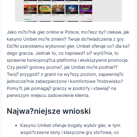
Jako mi?o?nik gier online w Polsce, mo?esz by? ciekaw, jak
kasyno Unibet mo?e zmieni? Twoje do?wiadczenia z gry.
Dzi?ki szerokiemu wyborowi gier, Unibet oferuje co? dla ka?
dego gracza. Jednak to, co naprawd? si? wyró?nia, to
sprawnie funkcjonuj?ca platforma i ekskluzywne promocje.
Czy jeste? gotowy pozna?, jak Unibet mo?e podnie??
Twoj? przygod? z grami na wy?szy poziom, zapewniaj?c
jednocze?nie zabezpieczone i komfortowe ?rodowisko?
Pomy?l, jak pomagaj? graczy w podró?y i stawiaj? na
pierwszym miejscu zadowolenie klienta.
Najwa?niejsze wnioski
Kasyno Unibet oferuje bogaty wybór gier, w tym
wspó?czesne sloty i klasyczne gry sto?owe, co