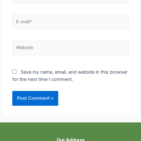
E-
mail*
Website
Save my name, email, and website in this browser
for the next time I comment.
Our Address