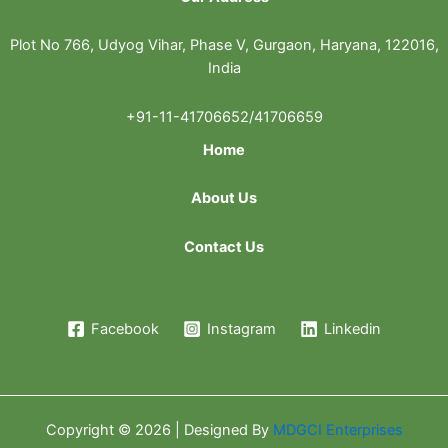
Plot No 766, Udyog Vihar, Phase V, Gurgaon, Haryana, 122016,
India
+91-11-41706652/41706659
Home
About Us
Contact Us
Facebook
Instagram
Linkedin
Copyright © 2026 | Designed By
MDGCI Enterprises