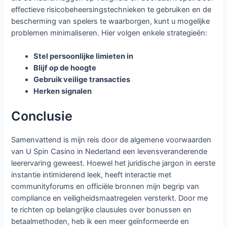
effectieve risicobeheersingstechnieken te gebruiken en de
bescherming van spelers te waarborgen, kunt u mogelijke
problemen minimaliseren. Hier volgen enkele strategieën:
Stel persoonlijke limieten in
Blijf op de hoogte
Gebruik veilige transacties
Herken signalen
Conclusie
Samenvattend is mijn reis door de algemene voorwaarden
van U Spin Casino in Nederland een levensveranderende
leerervaring geweest. Hoewel het juridische jargon in eerste
instantie intimiderend leek, heeft interactie met
communityforums en officiële bronnen mijn begrip van
compliance en veiligheidsmaatregelen versterkt. Door me
te richten op belangrijke clausules over bonussen en
betaalmethoden, heb ik een meer geïnformeerde en