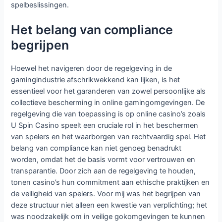
spelbeslissingen.
Het belang van compliance
begrijpen
Hoewel het navigeren door de regelgeving in de
gamingindustrie afschrikwekkend kan lijken, is het
essentieel voor het garanderen van zowel persoonlijke als
collectieve bescherming in online gamingomgevingen. De
regelgeving die van toepassing is op online casino’s zoals
U Spin Casino speelt een cruciale rol in het beschermen
van spelers en het waarborgen van rechtvaardig spel. Het
belang van compliance kan niet genoeg benadrukt
worden, omdat het de basis vormt voor vertrouwen en
transparantie. Door zich aan de regelgeving te houden,
tonen casino’s hun commitment aan ethische praktijken en
de veiligheid van spelers. Voor mij was het begrijpen van
deze structuur niet alleen een kwestie van verplichting; het
was noodzakelijk om in veilige gokomgevingen te kunnen