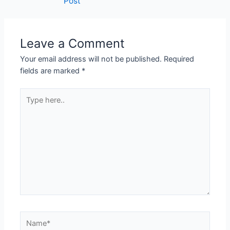
Post
navigation
Leave a Comment
Your email address will not be published.
Required
fields are marked
*
Type
here..
Name*