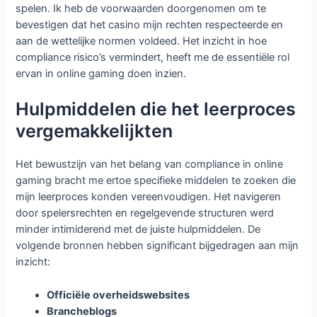
spelen. Ik heb de voorwaarden doorgenomen om te
bevestigen dat het casino mijn rechten respecteerde en
aan de wettelijke normen voldeed. Het inzicht in hoe
compliance risico’s vermindert, heeft me de essentiële rol
ervan in online gaming doen inzien.
Hulpmiddelen die het leerproces
vergemakkelijkten
Het bewustzijn van het belang van compliance in online
gaming bracht me ertoe specifieke middelen te zoeken die
mijn leerproces konden vereenvoudigen. Het navigeren
door spelersrechten en regelgevende structuren werd
minder intimiderend met de juiste hulpmiddelen. De
volgende bronnen hebben significant bijgedragen aan mijn
inzicht:
Officiële overheidswebsites
Brancheblogs